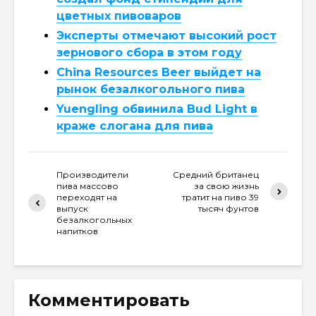
цветных пивоваров
Эксперты отмечают высокий рост
зернового сбора в этом году
China Resources Beer выйдет на
рынок безалкогольного пива
Yuengling обвинила Bud Light в
краже слогана для пива
Производители
Средний британец
пива массово
за свою жизнь
переходят на
тратит на пиво 39
выпуск
тысяч фунтов
безалкогольных
напитков
Комментировать