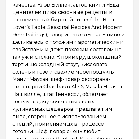
качества. Клэр Буллен, автор книги «Еда
ценителей пива: сезонные рецепты и
современный бир-пейринг» (The Beer
Lover’s Table: Seasonal Recipes And Modern
Beer Pairings), говорит, что отыскать пиво и
деликатесы с похожими ароматическими
свойствами и даже похожим составом не
так уж и сложно. К примеру, шоколадный
торт и шоколадный стаут, кисловато-
солёный гозе и свежие морепродукты.
Манит Чаухан, шеф-повар ресторана-
пивоварни Chauhaun Ale & Masala House в
Нэшвилле, штат Теннесси, облегчает
гостям задачу сочетания своих
кулинарных шедевров, предлагая им
пиво, сваренное с использованием
специй, применяемых в процессе
готовки. Шеф-повар очень любит
сочетание пива Mantra (IPA с шафраном и