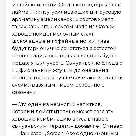
из тайской кухни. Они часто содержат сок
лайма и кинзу, усиливающие цитрусовую
ароматику американских сортов хмеля,
таких как Citra. С соусом моле из Оахаки
хорошо пойдёт молочный стаут,
шоколадные и кофейные нотки пива
будут гармонично сочетаться с остротой
перца чили, а остаточная сладость будет
подавлять жгучесть. Сычуаньские блюда с
их фирменным жгучим до онемения
перцем гораздо лучше сочетаются с очень
сухим, травяным пивом, особенно с
сэзонами.
— Это один из немногих напитков,
который действительно может создать
хорошую комбинацию вкуса в паре с
сычуаньским перцем, – добавляет Оливер.
— Наш сэзон, Sorachi Ace с одноимённым