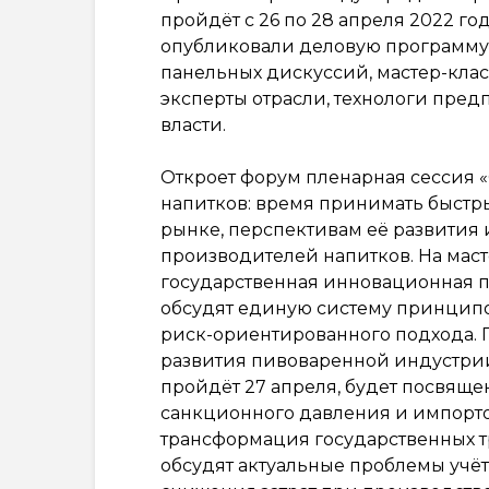
пройдёт с 26 по 28 апреля 2022 го
опубликовали деловую программу м
панельных дискуссий, мастер-клас
эксперты отрасли, технологи пред
власти.
Откроет форум пленарная сессия 
напитков: время принимать быстр
рынке, перспективам её развити
производителей напитков. На маст
государственная инновационная п
обсудят единую систему принципо
риск-ориентированного подхода. 
развития пивоваренной индустрии
пройдёт 27 апреля, будет посвящ
санкционного давления и импорто
трансформация государственных тр
обсудят актуальные проблемы учёт