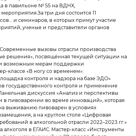
да в павильоне № 55 на ВДНХ,
ероприятия.За три дня состоится 11
сов… и семинаров, в которых примут участие
приятий, ученые и представители органов
«Современные вызовы отрасли производства
ые решения», посвящённая текущей ситуации на
я и возможным мерам поддержки
ер-классе «В ногу со временем»:
лощадка контроля и надзора на базе ЭДО»
в государственного контроля и применение
Панельная дискуссия «Анализ и перспективы
 в пивоварении во время инноваций», которая
ена выживанию пивоварен в условиях
замещения, а на круглом столе «Цифровая
ебований в алкогольной отрасли 2022–2023 гг.»
а алкоголя в ЕГАИС. Мастер-класс «Инструменты