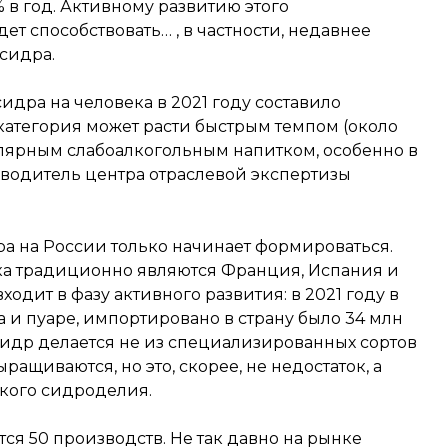
% в год. Активному развитию этого
ет способствовать… , в частности, недавнее
сидра.
идра на человека в 2021 году составило
 категория может расти быстрым темпом (около
улярным слабоалкогольным напитком, особенно в
оводитель центра отраслевой экспертизы
ра на России только начинает формироваться.
ка традиционно являются Франция, Испания и
одит в фазу активного развития: в 2021 году в
 и пуаре, импортировано в страну было 34 млн
сидр делается не из специализированных сортов
ыращиваются, но это, скорее, не недостаток, а
ского сидроделия.
ся 50 производств. Не так давно на рынке