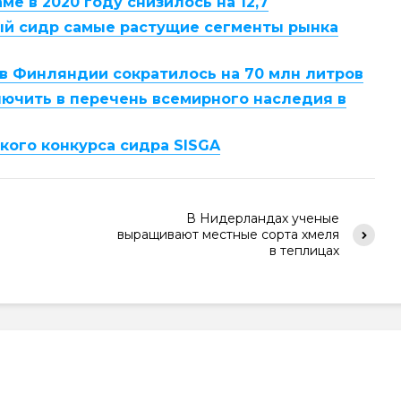
ме в 2020 году снизилось на 12,7
ый сидр самые растущие сегменты рынка
 в Финляндии сократилось на 70 млн литров
лючить в перечень всемирного наследия в
кого конкурса сидра SISGA
В Нидерландах ученые
выращивают местные сорта хмеля
в теплицах