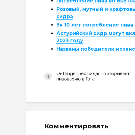
Потребление пива во Вьетна
Розовый, мутный и крафтов
сидра
За 10 лет потребление пива
Астурийский сидр могут вк
2023 году
Названы победители испанс
Oettinger неожиданно закрывает
пивоварню в Готе
Комментировать