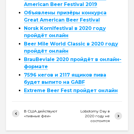
American Beer Festival 2019
Объявлены призёры конкурса
Great American Beer Festival
Norsk Kornlfestival в 2020 году
пройдёт онлайн
Beer Mile World Classic в 2020 году
пройдёт онлайн
BrauBeviale 2020 пройдёт в онлайн-
формате
7596 кегов и 2117 ящиков пива
будет выпито на GABF
Extreme Beer Fest пройдет онлайн
В США действуют
Lobotomy Day в
«пивные феи»
2020 году не
состоится