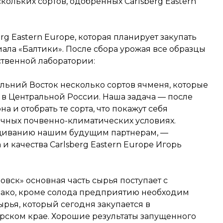
ольких сортов, одобренных Carlsberg Eastern
g Eastern Europe, которая планирует закупать
иала «Балтики». После сбора урожая все образцы
ственной лаборатории:
льний Восток несколько сортов ячменя, которые
в Центральной России. Наша задача — после
а и отобрать те сорта, что покажут себя
чных почвенно-климатических условиях.
щиванию нашим будущим партнерам, —
и качества Carlsberg Eastern Europe Игорь
вск» основная часть сырья поступает с
днако, кроме солода предприятию необходим
ырья, который сегодня закупается в
рском крае. Хорошие результаты запущенного