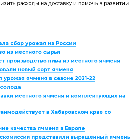
изить расходы на доставку и помочь в развитии
чала сбор урожая на России
во из местного сырья
ает производство пива из местного ячменя
товали новый сорт ячменя
 урожая ячменя в сезоне 2021-22
 солода
тавки местного ячменя и комплектующих на
взаимодействует в Хабаровском крае со
ие качества ячменя в Европе
 Госкомиссия представили выращенный ячмень