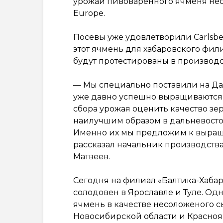
урожай пивоваренного ячменя неск
Europe.
Посевы уже удовлетворили Carlsber
этот ячмень для хабаровского фил
будут протестированы в производ
— Мы специально поставили на Да
уже давно успешно выращиваются 
сбора урожая оценить качество зерн
наилучшим образом в дальневосто
Именно их мы предложим к выра
рассказал начальник производства 
Матвеев.
Сегодня на филиал «Балтика-Хабаро
солодовен в Ярославле и Туле. О
ячмень в качестве несоложеного с
Новосибирской области и Красноя