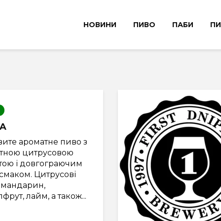
НОВИНИ
ПИВО
ПАБИ
ПИ
PA
вите ароматне пиво з
утною цитрусовою
отою і довгограючим
смаком. Цитрусові
 мандарин,
фрут, лайм, а також...