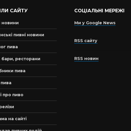
ІЛИ САЙТУ
СОЦІАЛЬНІ МЕРЕЖІ
і новини
Ми у Google News
нські пивні новини
RSS сайту
ог пива
RSS новин
 бари, ресторани
бники пива
 пива
і про пиво
релізи
ма на сайті
ндар пивних подій