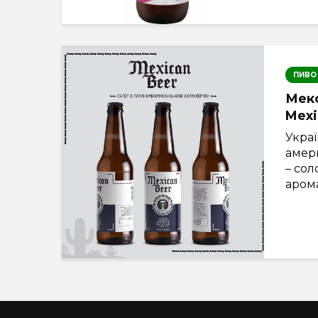
ПИВО
Мекс
Mexi
Украї
амер
– со
арома