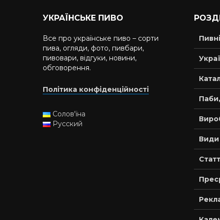
УКРАЇНСЬКЕ ПИВО
РОЗД
Все про українське пиво – сорти
Пивн
пива, огляди, фото, пивбари,
пивовари, відгуки, новини,
Украї
обговорення.
Катал
Політика конфіденційності
Паби,
Солов'їна
Виро
Русский
Види
Статт
Прес
Рекла
Кале