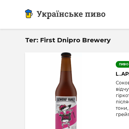
Тег: First Dnipro Brewery
ПИВО
L.A
Соко
відч
гірк
після
тони,
грейп