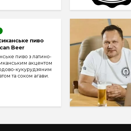
иканське пиво
can Beer
нське пиво з латино-
иканським акцентом
лодово-кукурудзяним
том та соком агави.