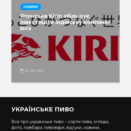
НОВИНИ
Японська Kirin збільшує
інвестиції в індійську компанію
Bira
20.09.2022
УКРАЇНСЬКЕ ПИВО
Все про українське пиво – сорти пива, огляди,
фото, пивбари, пивовари, відгуки, новини,