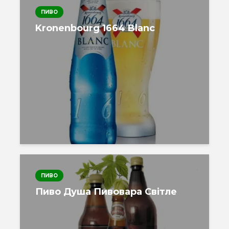
ПИВО
Kronenbourg 1664 Blanc
ПИВО
Пиво Душа Пивовара Світле