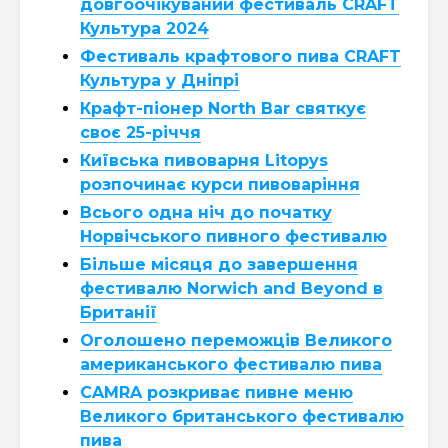
довгоочікуваний фестиваль CRAFT
Культура 2024
Фестиваль крафтового пива CRAFT
Культура у Дніпрі
Крафт-піонер North Bar святкує
своє 25-річчя
Київська пивоварня Litopys
розпочинає курси пивоваріння
Всього одна ніч до початку
Норвічського пивного фестивалю
Більше місяця до завершення
фестивалю Norwich and Beyond в
Британії
Оголошено переможців Великого
американського фестивалю пива
CAMRA розкриває пивне меню
Великого британського фестивалю
пива