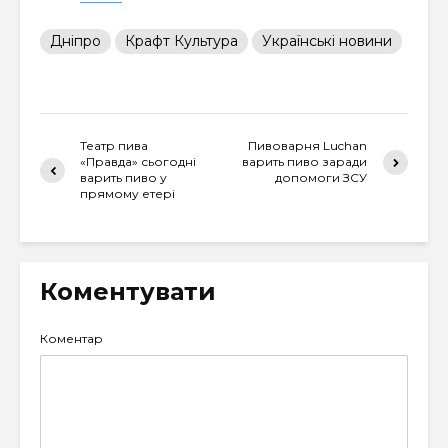
Дніпро
Крафт Культура
Українські новини
Театр пива
Пивоварня Luchan
«Правда» сьогодні
варить пиво заради
варить пиво у
допомоги ЗСУ
прямому етері
Коментувати
Коментар