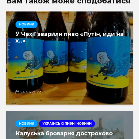
Вам також може сподобатися
НОВИНИ
У Чехії зварили пиво «Путін, йди на
х..»
24.06.2022
НОВИНИ
УКРАЇНСЬКІ ПИВНІ НОВИНИ
Калуська броварня достроково