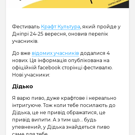
Фестиваль
Крафт Культура
, який пройде у
Дніпрі 24-25 вересня, оновив перелік
учасників.
До вже
відомих учасників
додалися 4
нових. Ця інформація опублікована на
офіційній facebook сторінці фестивалю.
Нові учасники:
Дідько
Я варю пиво, дуже крафтове і нереально
інтригуюче. Тож коли тебе посилають до
Дідька, це не привід ображатися, це
привід випити. А з тим що… будь
упевнений, у Дідька знайдеться пиво
саме для тебе.