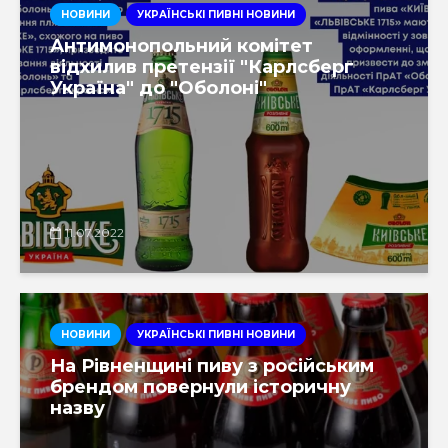
НОВИНИ
УКРАЇНСЬКІ ПИВНІ НОВИНИ
Антимонопольний комітет
відхилив претензії "Карлсберг
Україна" до "Оболоні"
11.07.2022
НОВИНИ
УКРАЇНСЬКІ ПИВНІ НОВИНИ
На Рівненщині пиву з російським
брендом повернули історичну
назву