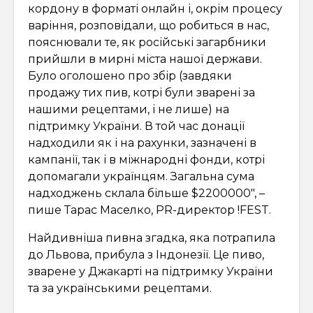
кордону в форматі онлайн і, окрім процесу
варіння, розповідали, що робиться в нас,
пояснювали те, як російські загарбники
прийшли в мирні міста нашої держави.
Було оголошено про збір (завдяки
продажу тих пив, котрі були зварені за
нашими рецептами, і не лише) на
підтримку України. В той час донації
надходили як і на рахунки, зазначені в
кампанії, так і в міжнародні фонди, котрі
допомагали українцям. Загальна сума
надходжень склала більше $2200000″, –
пише Тарас Маселко, PR-директор !FEST.
Найдивніша пивна згадка, яка потрапила
до Львова, прибула з Індонезії. Це пиво,
зварене у Джакарті на підтримку України
та за українськими рецептами.