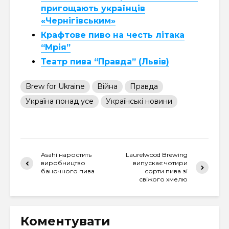
пригощають українців
«Чернігівським»
Крафтове пиво на честь літака
“Мрія”
Театр пива “Правда” (Львів)
Brew for Ukraine
Війна
Правда
Україна понад усе
Українські новини
Asahi наростить
Laurelwood Brewing
виробництво
випускає чотири
баночного пива
сорти пива зі
свіжого хмелю
Коментувати