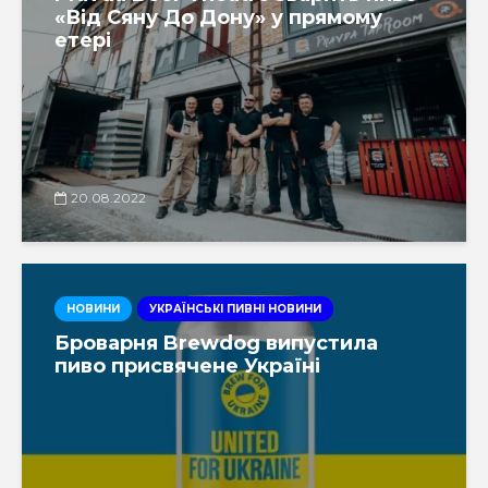
«Від Сяну До Дону» у прямому
етері
20.08.2022
НОВИНИ
УКРАЇНСЬКІ ПИВНІ НОВИНИ
Броварня Brewdog випустила
пиво присвячене Україні