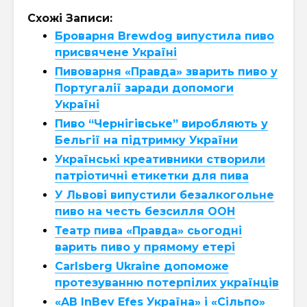
Схожі Записи:
Броварня Brewdog випустила пиво
присвячене Україні
Пивоварня «Правда» зварить пиво у
Португалії заради допомоги
Україні
Пиво “Чернігівське” виробляють у
Бельгії на підтримку України
Українські креативники створили
патріотичні етикетки для пива
У Львові випустили безалкогольне
пиво на честь безсилля ООН
Театр пива «Правда» сьогодні
варить пиво у прямому етері
Carlsberg Ukraine допоможе
протезуванню потерпілих українців
«AB InBev Efes Україна» і «Сільпо»