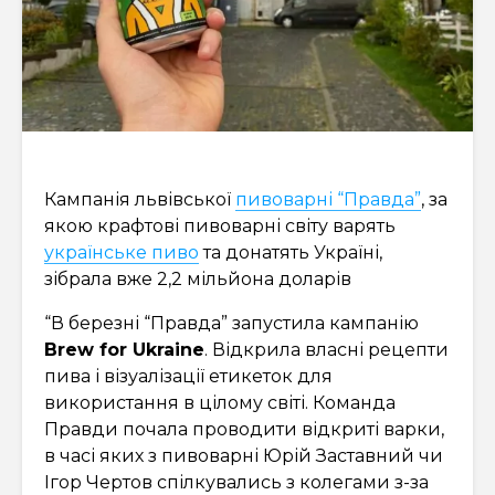
Кампанія львівської
пивоварні “Правда”
, за
якою крафтові пивоварні світу варять
українське пиво
та донатять Україні,
зібрала вже 2,2 мільйона доларів
“В березні “Правда” запустила кампанію
Brew for Ukraine
. Відкрила власні рецепти
пива і візуалізації етикеток для
використання в цілому світі. Команда
Правди почала проводити відкриті варки,
в часі яких з пивоварні Юрій Заставний чи
Ігор Чертов спілкувались з колегами з-за