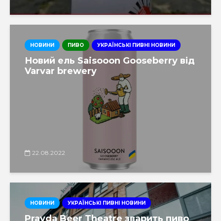
НОВИНИ
ПИВО
УКРАЇНСЬКІ ПИВНІ НОВИНИ
Новий ель Saisooon Gooseberry від
Varvar brewery
22.08.2022
НОВИНИ
УКРАЇНСЬКІ ПИВНІ НОВИНИ
Pravda Beer Theatre зварить пиво