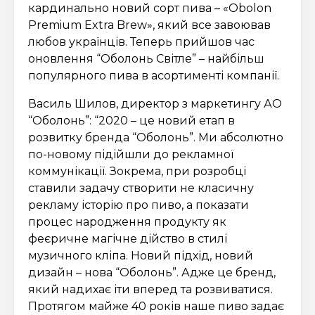
кардинально новий сорт пива – «Obolon
Premium Extra Brew», який все завоював
любов українців. Теперь прийшов час
оновлення “Оболонь Світле” – найбільш
популярного пива в асортименті компанії.
Василь Шилов, директор з маркетингу АО
“Оболонь”: “2020 – це новий етап в
розвитку бренда “Оболонь”. Ми абсолютно
по-новому підійшли до рекламної
коммунікації. Зокрема, при розробці
ставили задачу створити не класичну
рекламу історію про пиво, а показати
процес народження продукту як
феєричне магічне дійство в стилі
музичного кліпа. Новий підхід, новий
дизайн – нова “Оболонь”. Адже це бренд,
який надихає іти вперед та розвиватися.
Протягом майже 40 років наше пиво задає