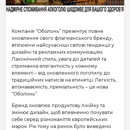
Компанія “Оболонь” презентує повне
оновлення свого флагманського бренду,
втілюючи найсучасніші світові тенденції у
дизайні та рекламних коммунікаціях.
Лаконічний стиль, увага до деталей та
стриманна елегантність у кожному
елементі – від оновленного логотипу до
традиційних написів на етикетці. Легкість,
впізнаваємість, преміальність – це нова
“Оболонь”.
Бренд оновлює продуктову лінійку та
змінює дизайн, щоб впевненно почувати
себе серед різноманіття європейських
марок. Рік тому на ринок було виведено