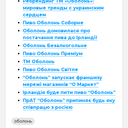
Ребрендинг ТМ «Оболонь»:
мировые тренды с украинским
сердцем
Пиво Оболонь Соборне
Оболонь домовилася про
постачання пива до Ірландії
Оболонь Безалкогольне
Пиво Оболонь Преміум
ТМ Оболонь
Пиво Оболонь Світле
“Оболонь” запускає франшизу
мережі магазинів “О Маркет”
Ірландія буде пити пиво “Оболонь”
ПрАТ “Оболонь” припиняє будь яку
співпрацю з росією
оболонь