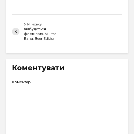
У Мінську
відбудеться
фестиваль Vulitsa
Ezha. Beer Edition
Коментувати
Коментар