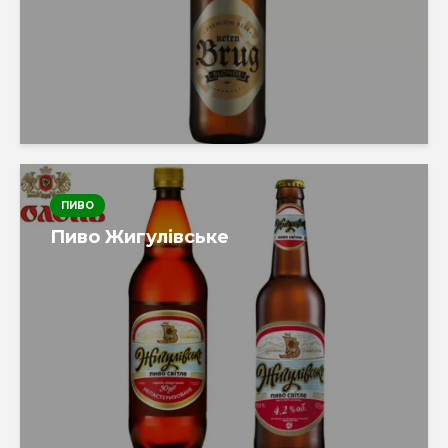
ПИВО
Пиво Жигулівське