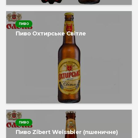
ПИВО
Пиво Охтирське Світле
ПИВО
Пиво Zibert Weissbier (пшеничне)