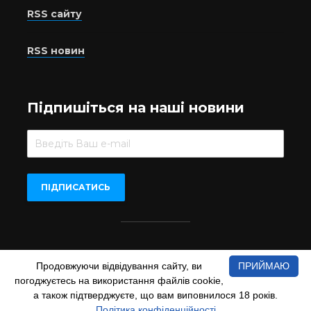
RSS сайту
RSS новин
Підпишіться на наші новини
Beer.UA © 2016-2022
Продовжуючи відвідування сайту, ви
ПРИЙМАЮ
При копіюванні матеріалів з сайту обов'язкове пряме
погоджуєтесь на використання файлів cookie,
відкрите для пошукових систем гіперпосилання на сайт
а також підтверджуєте, що вам виповнилося 18 років.
www.beer.ua
Політика конфіденційності