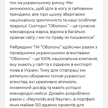
тон на українському ринку. Ми
змінюємось, щоб ідти в ногу зі світовими
трендами, але при цьому зберігаємо
національну ідентичність та наші особливі
традиції. Сьогодні “Оболонь” – це сучасна
міжнародна марка, відома в багатьох
країнах світу, і ми по праву їю пишаємося”.
Ребрединг ТМ “Оболонь” здійснен разом з
провідними українськими агенствами.
“Оболонь” – це 100% національна компанія,
яку знають у світі та є лідером в експорті
пива в Україні. Тому для співпраці ми
ретельно обираємо топові українські
агенства, які креативно втілюють
іноземний досвід та мають успішні
міжнародні кейси. Дизайн розроблено
разом с «Reynolds and Reyner», в портфелі
яких майже 150 вдалих проектів для