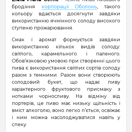
бродіння
корпорації Оболонь
, такого
кольору вдається досягнути завдяки
використанню ячмінного солоду високого
ступеню прожарювання.
Смак і аромат формується завдяки
використанню кількох видів солоду:
світлого, карамельного і паленого.
Обов’язковою умовою при створенні цього
пива є використання світлих сортів солоду
разом з темними. Разом вони створюють
солодовий букет, що надає пиву
характерного фруктового присмаку з
нотками чорносливу. На відміну від
портерів, це пиво має низьку щільність і
вміст алкоголю, воно легко п’ється, освіжає
і ним можна насолоджуватися навіть у
спеку.