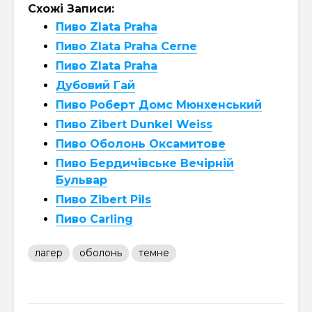
Схожі Записи:
Пиво Zlata Praha
Пиво Zlata Praha Cerne
Пиво Zlata Praha
Дубовий Гай
Пиво Роберт Домс Мюнхенський
Пиво Zibert Dunkel Weiss
Пиво Оболонь Оксамитове
Пиво Бердичівське Вечірній
Бульвар
Пиво Zibert Pils
Пиво Carling
лагер
оболонь
темне