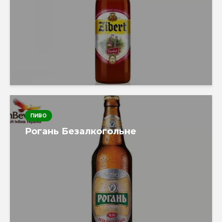
ПИВО
Рогань Безалкогольне