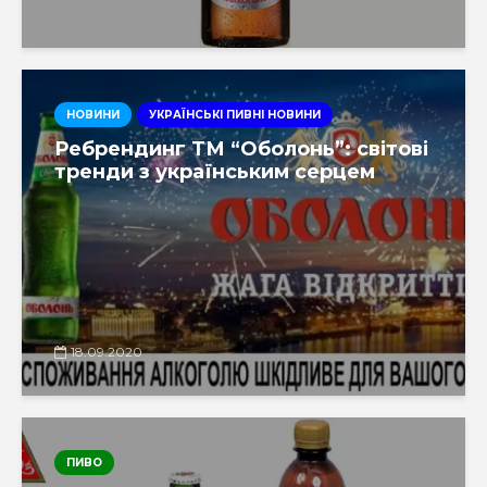
НОВИНИ
УКРАЇНСЬКІ ПИВНІ НОВИНИ
Ребрендинг ТМ “Оболонь”: світові
тренди з українським серцем
18.09.2020
ПИВО