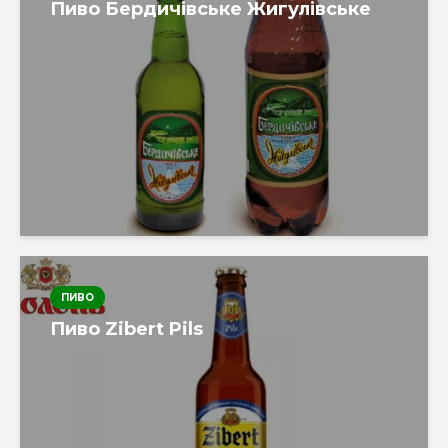
Пиво Бердичівське Жигулівське
ПИВО
Пиво Zibert Pils