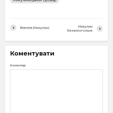
Микулинецький Бровар
Микулин
Blanche (Микулин)
Безалкогольне
Коментувати
Коментар