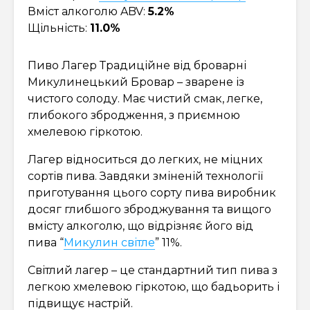
Вміст алкоголю ABV:
5.2%
Щільність:
11.0%
Пиво Лагер Традиційне від броварні
Микулинецький Бровар – зварене із
чистого солоду. Має чистий смак, легке,
глибокого збродження, з приємною
хмелевою гіркотою.
Лагер відноситься до легких, не міцних
сортів пива. Завдяки зміненій технології
приготування цього сорту пива виробник
досяг глибшого зброджування та вищого
вмісту алкоголю, що відрізняє його від
пива “
Микулин світле
” 11%.
Світлий лагер – це стандартний тип пива з
легкою хмелевою гіркотою, що бадьорить і
підвищує настрій.