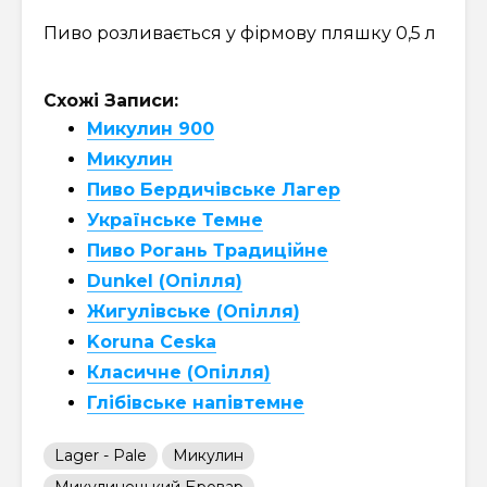
Пиво розливається у фірмову пляшку 0,5 л
Схожі Записи:
Микулин 900
Микулин
Пиво Бердичівське Лагер
Українське Темне
Пиво Рогань Традиційне
Dunkel (Опілля)
Жигулівське (Опілля)
Koruna Ceska
Класичне (Опілля)
Глібівське напівтемне
Lager - Pale
Микулин