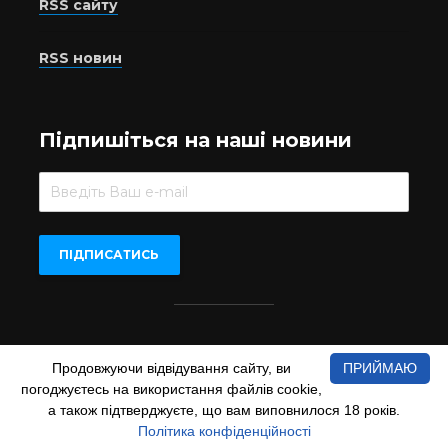
RSS сайту
RSS новин
Підпишіться на наші новини
Beer.UA © 2016-2022
Продовжуючи відвідування сайту, ви
ПРИЙМАЮ
При копіюванні матеріалів з сайту обов'язкове пряме
погоджуєтесь на використання файлів cookie,
відкрите для пошукових систем гіперпосилання на сайт
а також підтверджуєте, що вам виповнилося 18 років.
www.beer.ua
Політика конфіденційності