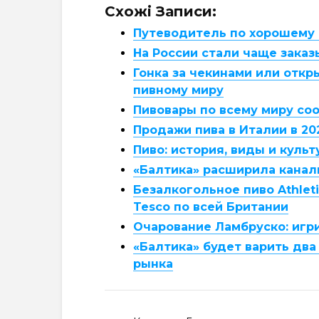
Схожі Записи:
Путеводитель по хорошему 
На России стали чаще заказ
Гонка за чекинами или откр
пивному миру
Пивовары по всему миру со
Продажи пива в Италии в 20
Пиво: история, виды и куль
«Балтика» расширила кана
Безалкогольное пиво Athlet
Tesco по всей Британии
Очарование Ламбруско: игр
«Балтика» будет варить два
рынка