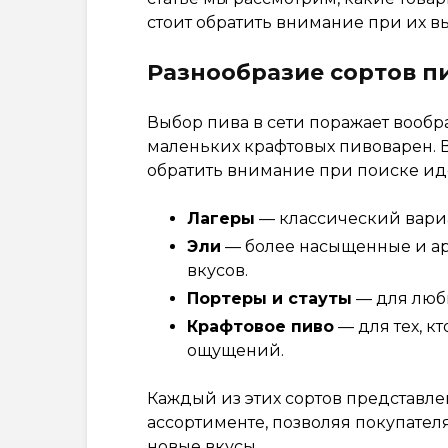
стоит обратить внимание при их в
Разнообразие сортов п
Выбор пива в сети поражает вообр
маленьких крафтовых пивоварен. В
обратить внимание при поиске ид
Лагеры
— классический вариа
Эли
— более насыщенные и ар
вкусов.
Портеры и стауты
— для люби
Крафтовое пиво
— для тех, к
ощущений.
Каждый из этих сортов представле
ассортименте, позволяя покупател
новые вкусы.