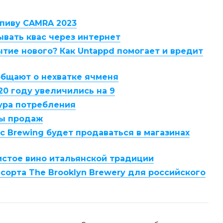
пиву CAMRA 2023
ывать квас через интернет
ытие нового? Как Untappd помогает и вредит
общают о нехватке ячменя
20 году увеличились на 9
тура потребления
лы продаж
ic Brewing будет продаваться в магазинах
истое вино итальянской традиции
 сорта The Brooklyn Brewery для российского