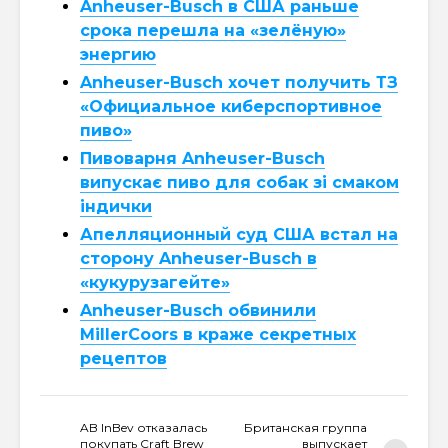
Anheuser-Busch в США раньше
срока перешла на «зелёную»
энергию
Anheuser-Busch хочет получить ТЗ
«Официальное киберспортивное
пиво»
Пивоварня Anheuser-Busch
випускає пиво для собак зі смаком
індички
Апелляционный суд США встал на
сторону Anheuser-Busch в
«кукурузагейте»
Anheuser-Busch обвинили
MillerCoors в краже секретных
рецептов
AB InBev отказалась
Британская группа
покупать Craft Brew
выпускает