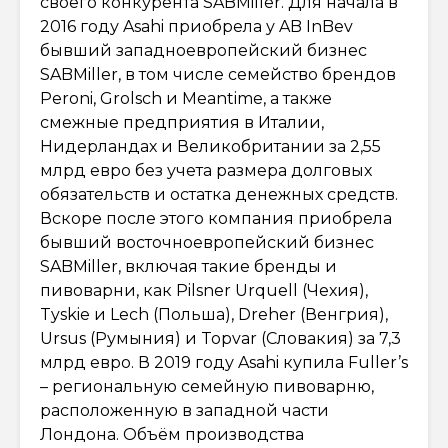
своего конкурента SABMiller. Для начала в
2016 году Asahi приобрела у AB InBev
бывший западноевропейский бизнес
SABMiller, в том числе семейство брендов
Peroni, Grolsch и Meantime, а также
смежные предприятия в Италии,
Нидерландах и Великобритании за 2,55
млрд евро без учета размера долговых
обязательств и остатка денежных средств.
Вскоре после этого компания приобрела
бывший восточноевропейский бизнес
SABMiller, включая такие бренды и
пивоварни, как Pilsner Urquell (Чехия),
Tyskie и Lech (Польша), Dreher (Венгрия),
Ursus (Румыния) и Topvar (Словакия) за 7,3
млрд евро. В 2019 году Asahi купила Fuller’s
– региональную семейную пивоварню,
расположенную в западной части
Лондона. Объём производства