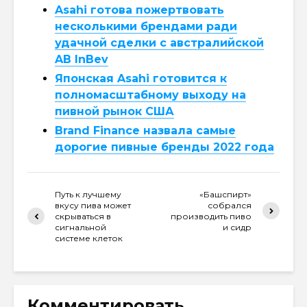
Asahi готова пожертвовать
несколькими брендами ради
удачной сделки с австралийской
AB InBev
Японская Asahi готовится к
полномасштабному выходу на
пивной рынок США
Brand Finance назвала самые
дорогие пивные бренды 2022 года
Путь к лучшему
«Башспирт»
вкусу пива может
собрался
скрываться в
производить пиво
сигнальной
и сидр
системе клеток
Комментировать