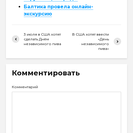
Балтика провела онлайн-
экскурсию
3 июля в США хотят
В США хотят ввести
сделать Днём
«День
независимого пива
независимого
пива»
Комментировать
Комментарий