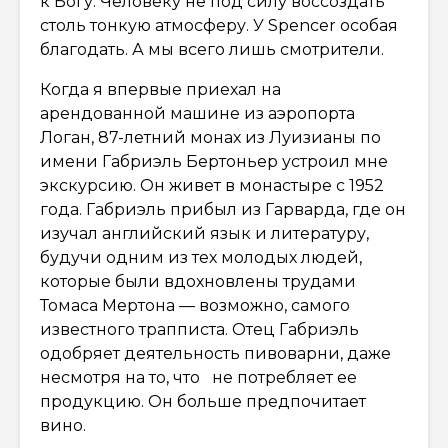
к Богу. Человеку не под силу воссоздать
столь тонкую атмосферу. У Spencer особая
благодать. А мы всего лишь смотрители.
Когда я впервые приехал на
арендованной машине из аэропорта
Логан, 87-летний монах из Луизианы по
имени Габриэль Бертоньер устроил мне
экскурсию. Он живет в монастыре с 1952
года. Габриэль прибыл из Гарварда, где он
изучал английский язык и литературу,
будучи одним из тех молодых людей,
которые были вдохновлены трудами
Томаса Мертона — возможно, самого
известного трапписта. Отец Габриэль
одобряет деятельность пивоварни, даже
несмотря на то, что не потребляет ее
продукцию. Он больше предпочитает
вино.