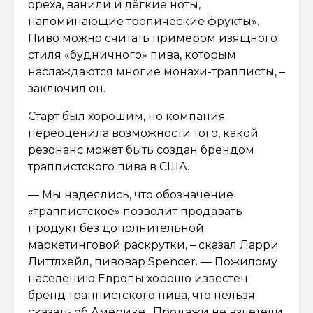
ореха, ванили и лёгкие ноты,
напоминающие тропические фрукты».
Пиво можно считать примером изящного
стиля «будничного» пива, которым
наслаждаются многие монахи-трапписты, –
заключил он.
Старт был хорошим, но компания
переоценила возможности того, какой
резонанс может быть создан брендом
траппистского пива в США.
— Мы надеялись, что обозначение
«траппистское» позволит продавать
продукт без дополнительной
маркетинговой раскрутки, – сказал Ларри
Литтлхейл, пивовар Spencer. — Пожилому
населению Европы хорошо известен
бренд траппистского пива, что нельзя
сказать об Америке. Продажи не взлетели.