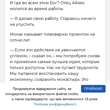
И где во всем этом Бог? Отец Айзек
молится во время работы.
— Я делаю свою работу. Стараюсь ничего
не упустить.
Монах называет пивоварню проектом на
сотню лет.
— Если эти действия не увенчаются
успехом, – сказал он, – мы попробуем снова
и применим самые лучшие идеи, которые
только доступны. Нас не пугают трудности.
Мы пытаемся восстановить нашу
экономику, сохранить монастырь. Это
крайне важно!
Продовжуючи відвідування сайту, ви
ПРИЙМАЮ
погоджуєтесь на використання файлів cookie,
а також підтверджуєте, що вам виповнилося 18 років.
Схожі Записи:
Політика конфіденційності
В США закроют первую и