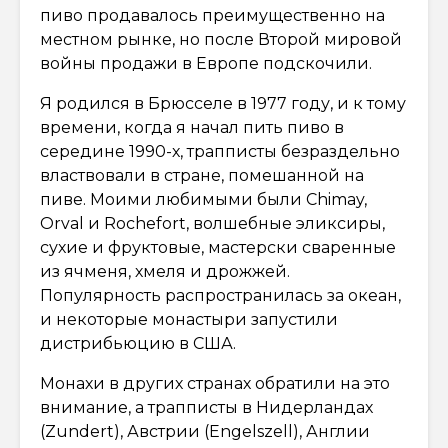
пиво продавалось преимущественно на
местном рынке, но после Второй мировой
войны продажи в Европе подскочили.
Я родился в Брюсселе в 1977 году, и к тому
времени, когда я начал пить пиво в
середине 1990-х, трапписты безраздельно
властвовали в стране, помешанной на
пиве. Моими любимыми были Chimay,
Orval и Rochefort, волшебные эликсиры,
сухие и фруктовые, мастерски сваренные
из ячменя, хмеля и дрожжей.
Популярность распространилась за океан,
и некоторые монастыри запустили
дистрибьюцию в США.
Монахи в других странах обратили на это
внимание, а трапписты в Нидерландах
(Zundert), Австрии (Engelszell), Англии