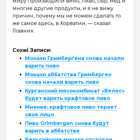
миру производили вино, пиво, сыр, мед и
многие другие продукты, и я не вижу
причин, почему мы не можем сделать то
же самое здесь, в Хорватии, — сказал
Главник.
Схожі Записи:
Монахи Гримбергена снова начали
варить пиво
Монахи аббатства Гримберген
снова начали варить пиво
Курганский мясокомбинат «Велес»
будет варить крафтовое пиво
Мнение: крафтовое пиво теряет
свое лицо
Пиво Grimbergen снова будут
варить в аббатстве
Бельгийские монахи отстояли