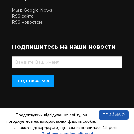
Мы в Google News
RSS сайта
RSS новостей
Подпишитесь на наши новости
Beer.UA © 2016-2022
Продовжуючи відвідування сайту, ви
ПРИЙМАЮ
При копіюванні матеріалів з сайту обов'язкове пряме
погоджуєтесь на використання файлів cookie,
відкрите для пошукових систем гіперпосилання на сайт
www.beer.ua
а також підтверджуєте, що вам виповнилося 18 років.
Політика конфіденційності