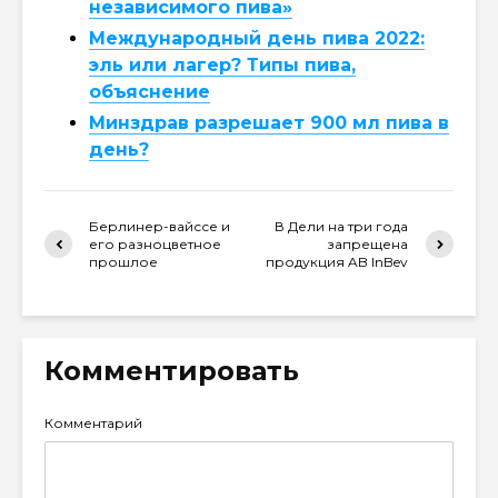
независимого пива»
Международный день пива 2022:
эль или лагер? Типы пива,
объяснение
Минздрав разрешает 900 мл пива в
день?
Берлинер-вайссе и
В Дели на три года
его разноцветное
запрещена
прошлое
продукция AB InBev
Комментировать
Комментарий