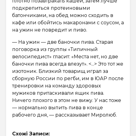
плотно позавтракать кашей, затем лучше
подкрепиться протеиновыми
батончиками, на обед можно сходить в
кафе или обойтись макаронами с соусом, а
на ужин не повредит и пиво.
— На ужин — две баночки пива. Старая
поговорка из группы «Типичный
велосипедист» гласит: «Места нет, но две
баночки пива всегда влезут». <...> Это тот же
изотоник. Близкий товарищ играл за
сборную России по регби, им в ЮАР после
тренировки на команду здоровых
мужиков притаскивали ящик пива.
Ничего плохого в этом не вижу. У нас тоже
— нормально выпить пива в конце
рабочего дня, — рассказывает Миролюб.
Схожі Записи: