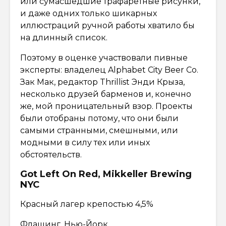
или сумасшедшие трафаретные рисунки,
и даже одних только шикарных
иллюстраций ручной работы хватило бы
на длинный список.
Поэтому в оценке участвовали пивные
эксперты: владелец Alphabet City Beer Co.
Зак Мак, редактор Thrillist Энди Крыза,
несколько друзей барменов и, конечно
же, мой проницательный взор. Проекты
были отобраны потому, что они были
самыми странными, смешными, или
модными в силу тех или иных
обстоятельств.
Got Left On Red, Mikkeller Brewing
NYC
Красный лагер крепостью 4,5%
Флашинг, Нью-Йорк