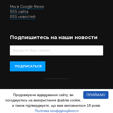
Мы в Google News
RSS сайта
RSS новостей
Подпишитесь на наши новости
Beer.UA © 2016-2022
Продовжуючи відвідування сайту, ви
ПРИЙМАЮ
При копіюванні матеріалів з сайту обов'язкове пряме
погоджуєтесь на використання файлів cookie,
відкрите для пошукових систем гіперпосилання на сайт
www.beer.ua
а також підтверджуєте, що вам виповнилося 18 років.
Політика конфіденційності