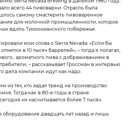
нию Sierra Nevada Brewing в далеком 1980 году,
вало всего 44 пивоварни. Отрасль была
ишлось самому смастерить пивоваренное
вания для молочной промышленности, которое
нных вдоль Тихоокеанского побережья.
ировали мои слова о Sierra Nevada: «Если бы
отметки в 10 тысяч баррелей», – тогда я полагал,
евого, ароматного пива с дображиванием в
требители, – рассказывает Гроссман в интервью
что дела компании идут как надо.
им из тех, кто задал тренд на производство
ике. Тогда как в 80-е годы в стране
сегодня их насчитывается более 7 тысяч.
е оборудование двадцать лет назад и лишь