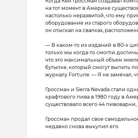
Когда Кен Гроссман создавал компа
на тот момент в Америке существо
настолько неразвитой, что ему пр
оборудование из старого оборудо
он отыскал на свалках, расположе
— В каком-то из изданий в 80-х цит
только мы когда-то смогли достичь 
что это максимальный объем хмел
бутылке, который смогут выпить по
журналу Fortune. — Я не замечал, 
Гроссман и Sierra Nevada стали одн
крафтового пива в 1980 году в Амер
существовало всего 44 пивоварни, 
Гроссман продал свое самодельно
недавно снова выкупил его.