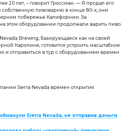
ее 20 лет, – говорит Гроссман. — Я продал его
 собственную пивоварню в конце 80-х, они
еверном побережье Калифорнии. За
 на этом оборудовании продолжали варить пиво.
ra Nevada Brewing, базирующаяся как на своей
ерной Каролине, готовится устроить масштабное
я и отправиться в тур с оборудованием времен
пании Sierra Nevada времен открытия
бманули Sierra Nevada, не отправив деньги
екратила работу «спортивной» пивоварни