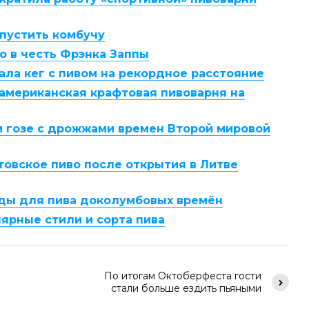
ыпустить комбучу
во в честь Фрэнка Заппы
вала кег с пивом на рекордное расстояние
 американская крафтовая пивоварня на
 гозе с дрожжами времен Второй мировой
товское пиво после открытия в Литве
ды для пива доколумбовых времён
ярные стили и сорта пива
По итогам Октоберфеста гости
стали больше ездить пьяными