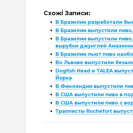
Схожі Записи:
В Бразилии разработали бы
В Бразилии выпустили пиво
В Бразилии выпустили пиво
вырубки джунглей Амазонк
В Бразилии пьют пиво наоб
Во Львове выпустили безал
Dogfish Head и TALEA выпус
Йорка
В Финляндии выпустили пив
В США выпустили пиво в по
В США выпустили пиво с во
Трапписты Rochefort выпуст