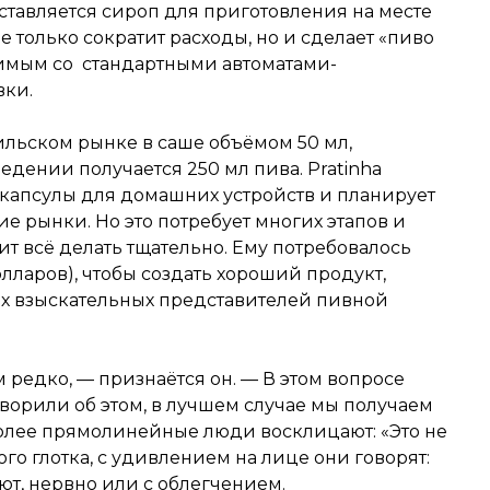
оставляется сироп для приготовления на месте
е только сократит расходы, но и сделает «пиво
имым со стандартными автоматами-
вки.
ильском рынке в саше объёмом 50 мл,
дении получается 250 мл пива. Pratinha
 капсулы для домашних устройств и планирует
ие рынки. Но это потребует многих этапов и
ит всё делать тщательно. Ему потребовалось
олларов), чтобы создать хороший продукт,
х взыскательных представителей пивной
редко, — признаётся он. — В этом вопросе
оворили об этом, в лучшем случае мы получаем
более прямолинейные люди восклицают: «Это не
ого глотка, с удивлением на лице они говорят:
ают, нервно или с облегчением.