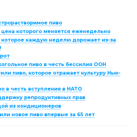
строрастворимое пиво
, цена которого меняется еженедельно
, которое каждую неделю дорожает из-за
и
орот
когольное пиво в честь бессилия ООН
тили пиво, которое отражает культуру Нью-
о в честь вступления в НАТО
ддержку репродуктивных прав
дой из кондиционеров
или новое пиво впервые за 65 лет