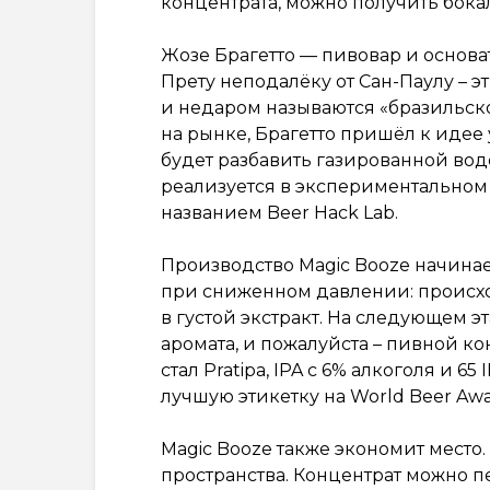
концентрата, можно получить бокал
Жозе Брагетто — пивовар и основа
Прету неподалёку от Сан-Паулу –
и недаром называются «бразильско
на рынке, Брагетто пришёл к идее
будет разбавить газированной вод
реализуется в экспериментальном
названием Beer Hack Lab.
Производство Magic Booze начинае
при сниженном давлении: происх
в густой экстракт. На следующем э
аромата, и пожалуйста – пивной ко
стал Pratipa, IPA с 6% алкоголя и 65
лучшую этикетку на World Beer Awar
Magic Booze также экономит место
пространства. Концентрат можно пе