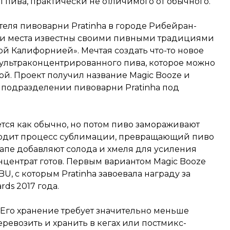
 пива, практически не отличимого от обычного.
теля пивоварни Pratinha в городе Рибейран-
 эти места известны своими пивными традициями
й Калифорнией». Мечтая создать что-то новое
 ультраконцентрированного пива, которое можно
ой. Проект получил название Magic Booze и
 подразделении пивоварни Pratinha под
тся как обычно, но потом пиво замораживают
одит процесс сублимации, превращающий пиво
тапе добавляют солода и хмеля для усиления
нцентрат готов. Первым вариантом Magic Booze
 IBU, с которым Pratinha завоевала награду за
ds 2017 года.
. Его хранение требует значительно меньше
ревозить и хранить в кегах или постмикс-