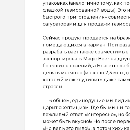
упаковках (аналогично тому, как п
сладкой газированной воды). Это н
быстрого приготовления» совмест
сатураторами для продажи газиро
Сейчас продукт продаётся на браз
помещающихся в карман. При разве
разрабатывает также совместимые
экспортировать Magic Beer на друг
больших вложений, а Брагетто люб
девять месяцев (и около 2,3 млн д
который может удивить даже самы
отрасли.
— В общем, единодушие мы видим 
царит скептицизм. Где бы мы ни г
вежливый ответ: «Интересно», но 
может быть вкусно!» Но после перв
«Но ведь это пиво!», а потом хихик