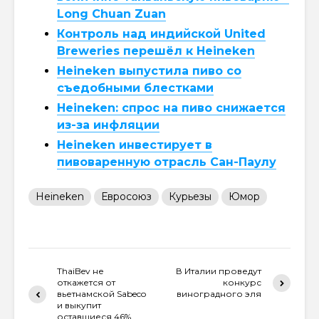
Long Chuan Zuan
Контроль над индийской United
Breweries перешёл к Heineken
Heineken выпустила пиво со
съедобными блестками
Heineken: спрос на пиво снижается
из-за инфляции
Heineken инвестирует в
пивоваренную отрасль Сан-Паулу
Heineken
Евросоюз
Курьезы
Юмор
ThaiBev не
В Италии проведут
откажется от
конкурс
вьетнамской Sabeco
виноградного эля
и выкупит
оставшиеся 46%