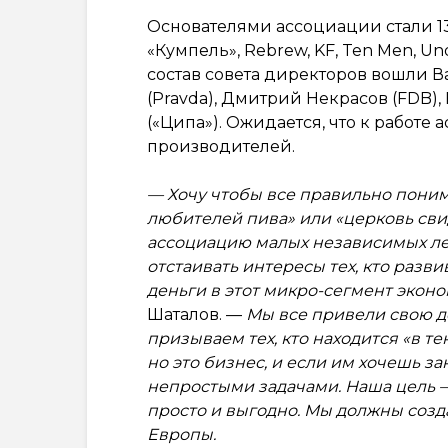
Основателями ассоциации стали 13 
«Кумпель», Rebrew, KF, Ten Men, Und
состав совета директоров вошли В
(Pravda), Дмитрий Некрасов (FDB)
(«Ципа»). Ожидается, что к работе
производителей.
— Хочу чтобы все правильно поним
любителей пива» или «церковь сви
ассоциацию малых независимых ле
отстаивать интересы тех, кто разви
деньги в этот микро-сегмент экон
Шаталов. —
Мы все привели свою де
призываем тех, кто находится «в тен
но это бизнес, и если им хочешь за
непростыми задачами. Наша цель —
просто и выгодно. Мы должны созда
Европы.