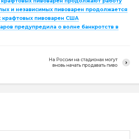
х крафтовых пивоварен продолжают работу
малых и независимых пивоварен продолжается
ших крафтовых пивоварен США
аров предупредила о волне банкротств в
На России на стадионах могут
вновь начать продавать пиво