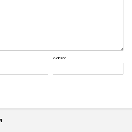
Website
я