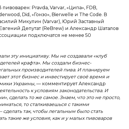
пивоварен: Pravda, Varvar, «Ципа», FDB,
erwood, Did, «Гонзо», Bierwelle и The Code. В
асилий Микулин (Varvar), Юрий Заставный
, Евгений Депутат (ReBrew) и Александр Шаталов
 ассоциации подключатся не менее 50
али эту инициативу. Мы не создавали «клуб
детелей крафта». Мы создали бизнес-
гальных производителей пива. И планируем
вает этот бизнес и инвестирует своё время и
омики Украины
, — комментирует Александр
ятельность к условиям законодательства. И
и», сделать то же самое. Знаем, что это не просто,
ниматься, то сталкиваешься с такими
 сделать так, чтобы легальным было стать
ть такие же условия, как и у малых пивоваров