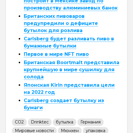
построит в Мексике завод по
производству алюминиевых банок
Британских пивоваров
предупредили о дефиците
бутылок для розлива
Carlsberg будет разливать пиво в
бумажные бутылки
Первое в мире NFT пиво
Британская Boortmalt представила
крупнейшую в мире сушилку для
солода
Японская Kirin представила цели
на 2022 год
Carlsberg создает бутылку из
бумаги
CO2
Drinktec
бутылка
Германия
Мировые новости
Мюнхен
упаковка