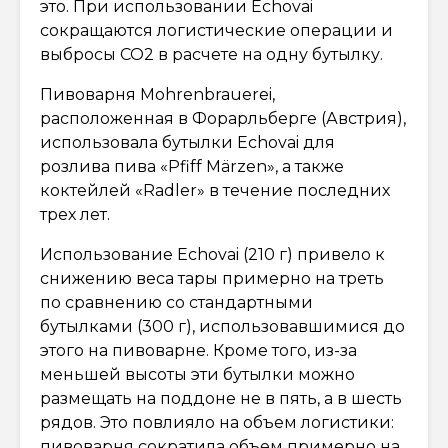
это. При использовании Echovai
сокращаются логистические операции и
выбросы CO2 в расчете на одну бутылку.
Пивоварня Mohrenbrauerei,
расположенная в Форарльберге (Австрия),
использовала бутылки Echovai для
розлива пива «Pfiff Märzen», а также
коктейлей «Radler» в течение последних
трех лет.
Использование Echovai (210 г) привело к
снижению веса тары примерно на треть
по сравнению со стандартными
бутылками (300 г), использовавшимися до
этого на пивоварне. Кроме того, из-за
меньшей высоты эти бутылки можно
размещать на поддоне не в пять, а в шесть
рядов. Это повлияло на объем логистики:
пивоварня сократила объем примерно на