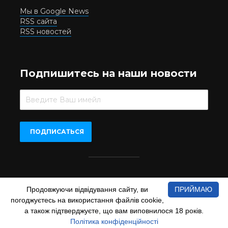
Мы в Google News
RSS сайта
RSS новостей
Подпишитесь на наши новости
Beer.UA © 2016-2022
Продовжуючи відвідування сайту, ви
ПРИЙМАЮ
При копіюванні матеріалів з сайту обов'язкове пряме
погоджуєтесь на використання файлів cookie,
відкрите для пошукових систем гіперпосилання на сайт
а також підтверджуєте, що вам виповнилося 18 років.
www.beer.ua
Політика конфіденційності