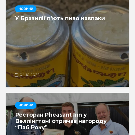
НОВИНИ
У Бразилії п’ють пиво навпаки
04.10.2022
НОВИНИ
Ресторан Pheasant Inn у
Веллінгтоні отримав нагороду
“Паб Року”