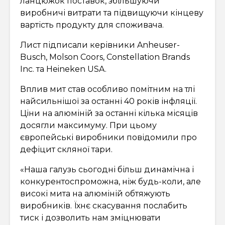
ланцюжок поставок, збільшуючи
виробничі витрати та підвищуючи кінцеву
вартість продукту для споживача.
Лист підписали керівники Anheuser-
Busch, Molson Coors, Constellation Brands
Inc. та Heineken USA.
Вплив мит став особливо помітним на тлі
найсильнішої за останні 40 років інфляції.
Ціни на алюміній за останні кілька місяців
досягли максимуму. При цьому
європейські виробники повідомили про
дефіцит скляної тари.
«Наша галузь сьогодні більш динамічна і
конкурентоспроможна, ніж будь-коли, але
високі мита на алюміній обтяжують
виробників. Їхнє скасування послабить
тиск і дозволить нам зміцнювати