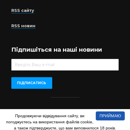
RSS сайту
RSS новин
Підпишіться на наші новини
Beer.UA © 2016-2022
Продовжуючи відвідування сайту, ви
ПРИЙМАЮ
При копіюванні матеріалів з сайту обов'язкове пряме
погоджуєтесь на використання файлів cookie,
відкрите для пошукових систем гіперпосилання на сайт
а також підтверджуєте, що вам виповнилося 18 років.
www.beer.ua