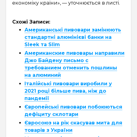
економіку країни», — уточнюється в листі.
Схожі Записи:
Американські пивовари замінюють
стандартні алюмінієві банки на
Sleek та Slim
Американские пивовары направили
Джо Байдену письмо с
требованием отменить пошлины
на алюминий
Італійські пивовари виробили у
2021 році більше пива, ніж до
пандемії
Європейські пивовари побоюються
дефіциту склотари
Євросоюз на рік скасував мита для
товарів з України