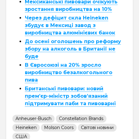
Мексиканські пивовари очікують
зростання виробництва на 10%
Через дефіцит скла Heineken
збудує в Мексиці завод з
виробництва алюмінієвих банок
До осені оголошень про реформу
збору на алкоголь в Британії не
буде
В Євросоюзі на 20% зросло
виробництво безалкогольного
пива
Британські пивовари: новий
прем’єр-міністр зобов’язаний
підтримувати паби та пивоварні
Anheuser-Busch
Constellation Brands
Heineken
Molson Coors
Світові новини
США