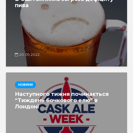
пива
20.09.2022
НОВИНИ
Наступного тижня починається
“Тиждень бочкового елю” в
Лондоні