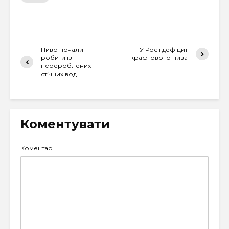
Пиво почали
У Росії дефіцит
робити із
крафтового пива
перероблених
стічних вод
Коментувати
Коментар