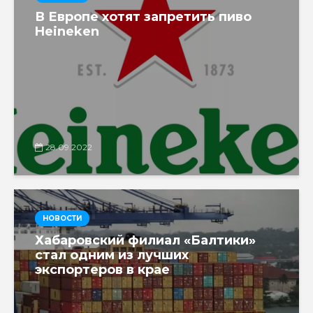
В Европе хотят запретить пиво
Heineken
28.09.2022
НОВОСТИ
Хабаровский филиал «Балтики»
стал одним из лучших
экспортеров в крае