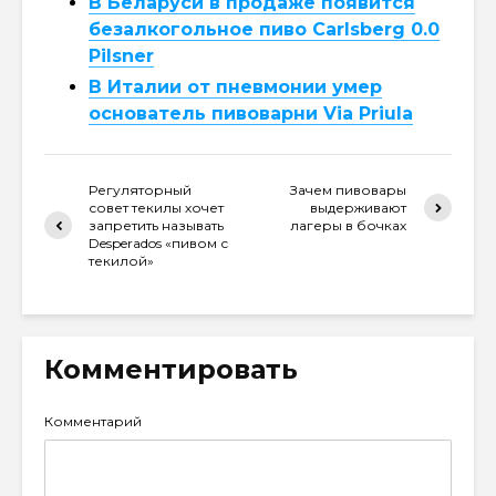
В Беларуси в продаже появится
безалкогольное пиво Carlsberg 0.0
Pilsner
В Италии от пневмонии умер
основатель пивоварни Via Priula
Регуляторный
Зачем пивовары
совет текилы хочет
выдерживают
запретить называть
лагеры в бочках
Desperados «пивом с
текилой»
Комментировать
Комментарий