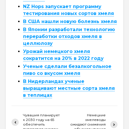
NZ Hops запускает программу
тестирования новых сортов хмеля
В США нашли новую болезнь хмеля
В Японии разработали технологию
переработки отходов хмеля в
целлюлозу
Урожай немецкого хмеля
сократится на 20% в 2022 году
Ученые сделали безалкогольное
пиво со вкусом хмеля
В Нидерландах ученые
выращивают местные сорта хмеля
в теплицах
Чувашия планирует
Немецкие
к 2030 году на 65
хмелеводы
обеспечить
ожидают снижения
пивоваров хмелем
объемов урожая