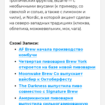
тропических фруктов, Bizarre — с
необычными вкусами (к примеру, со
свеклой и солью, а также c лимоном и
чили), и Nordic, в которой акцент сделан
на северо-западных традициях (клюква,
облепиха, можжевельник, мох, чага).
Схожі Записи:
AF Brew начала производство
комбучи
Четвертая пивоварня Brew York
откроется на базе новой пивоварни
Moonwake Brew Co выпускает
вайсбир к Октоберфесту
The Darkness выпустила пиво
совместно с Signature Brew
Американская пивоварня
выпустила сильногазированную