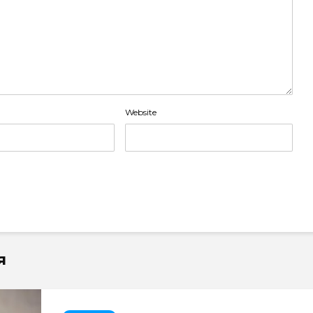
Website
я