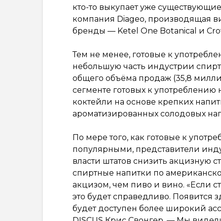
кто-то выкупает уже существующие. 
компания Diageo, производящая ви
бренды — Ketel One Botanical и Cro
Тем не менее, готовые к употребл
небольшую часть индустрии спиртн
общего объёма продаж (35,8 милли
сегменте готовых к употреблению 
коктейли на основе крепких напит
ароматизированных солодовых нап
По мере того, как готовые к употр
популярными, представители инду
власти штатов снизить акцизную с
спиртные напитки по американско
акцизом, чем пиво и вино. «Если с
это будет справедливо. Появится 
будет доступен более широкий ас
DISCUS Крис Свонгер. — Мы видел