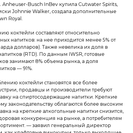
Anheuser-Busch InBev купила Cutwater Spirits,
ски Johnnie Walker, создала дополнительные
wn Royal.
ению коктейли составляют относительно
ых напитков: на нее приходится менее 5% от
арда долларов). Также невелика их доля в
напитков (RTD). По данным IWSR, готовые
ков занимают 8% объема рынка, а доля
итков — 91%.
еблению коктейли становятся все более
стрии, продавцы и производители требуют
тавку на спиртосодержащие напитки. Крепкие
му законодательству облагаются более высоким
тавка на крепкие алкогольные напитки снизится,
здоровая конкуренция на рынке, а потребителям
сортимент. — заявил генеральный директор
и, как крафтовые винокурни, только выходящие