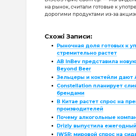
на рынок, считали готовые к упот
дорогими продуктами из-за акцизо
Схожі Записи:
Рыночная доля готовых к у
стремительно растет
AB InBev представила нову
Beyond Beer
Зельцеры и коктейли дают 
Constellation планирует с
брендами
В Китае растет спрос на пр
производителей
Почему алкогольные компани
Drizly выпустила ежегодный
IWSR: мировой спрос на сид