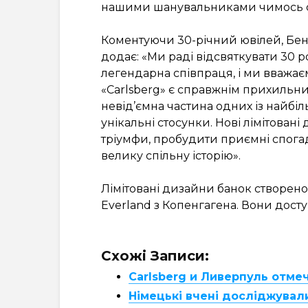
нашими шанувальниками чимось с
Коментуючи 30-річний ювілей, Бен
додає: «Ми раді відсвяткувати 30 р
легендарна співпраця, і ми вважає
«Carlsberg» є справжнім прихильн
невід’ємна частина одних із найбіл
унікальні стосунки. Нові лімітован
тріумфи, пробудити приємні спогад
велику спільну історію».
Лімітовані дизайни банок створено
Everland з Копенгагена. Вони доступ
Схожі Записи:
Carlsberg и Ливерпуль отме
Німецькі вчені досліджували