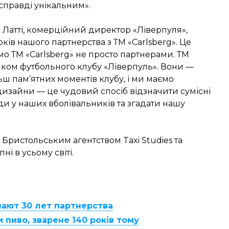
правді унікальним».
 Латті, комерційний директор «Ліверпуля»,
оків нашого партнерства з ТМ «Carlsberg». Це
мо ТМ «Carlsberg» не просто партнерами. ТМ
иком футбольного клубу «Ліверпуль». Вони —
ьш пам’ятних моментів клубу, і ми маємо
і дизайни — це чудовий спосіб відзначити сумісні
и у наших вболівальників та згадати нашу
 Бристольським агентством Taxi Studies та
ні в усьому світі.
чают 30 лет партнерства
 пиво, зварене 140 років тому