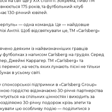
ся на світ ще у XIX столітті. Зокрема, пиво ТМ
овнюється 175 років, та футбольний клуб
чає 130-річний ювілей.
«Ліверпуль» — одна команда. Це — найдовше
зі Англії. Щоб відсвяткувати це, ТМ «Carlsberg»
ячено деяким із найвизначніших гравців
 у футболках з написом Carlsberg на грудях. Серед
лер, Джеймі Каррагер. ТМ «Carlsberg» та
перемог, на честь яких лунають пісні не тільки
унах в усьому світі.
 спонсорської підтримки в «Carlsberg Group»
айною гордістю відзначаємо 30-річчя партнерства
нтується на спільних цінностях і виходить за
озділяємо 30-річну подорож крізь злети та
ткувати цю особливу подію — поділитися з