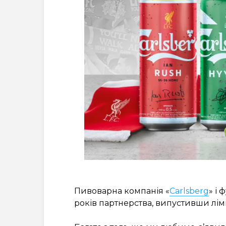
Пивоварна компанія «
Carlsberg
» і
років партнерства, випустивши лім