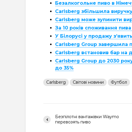
Безалкогольне пиво в Німечч
Carlsberg збільшила виручку
Carlsberg може зупинити ви
За 10 років споживання пива
У Білорусі у продажу з’явить
Carlsberg Group завершила п
Carlsberg встановив бар на 
Carlsberg Group до 2030 ро
до 35%
Carlsberg
Світові новини
Футбол
Безпілотні вантажівки Waymo
перевозять пиво