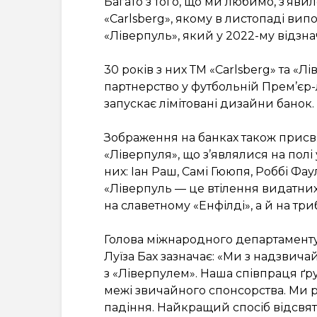
Багато з того, що ми любимо, з’явило
«Carlsberg», якому в листопаді вип
«Ліверпуль», який у 2022-му відзна
30 років з них ТМ «Carlsberg» та 
партнерство у футбольній Прем’єр-лі
запускає лімітовані дизайни банок.
Зображення на банках також присв
«Ліверпуля», що з’являлися на полі
них: Іан Раш, Самі Гююпя, Роббі Фау
«Ліверпуль — це втілення видатних 
на славетному «Енфілді», а й на триб
Голова міжнародного департаменту
Луїза Бах зазначає: «Ми з надзвич
з «Ліверпулем». Наша співпраця ґру
межі звичайного спонсорства. Ми р
падіння. Найкращий спосіб відсвя