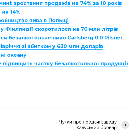
ині: зростання продажів на 74% за 10 років
 на 14%
робництво пива в Польщі
 у Фінляндії скоротилося на 70 млн літрів
ся безалкогольне пиво Carlsberg 0.0 Pilsner
івріччя зі збитком у 630 млн доларів
дні океану
ку підвищить частку безалкогольної продукції
Чутки про продаж заводу
Калуський бровар