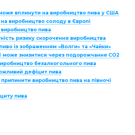
 може вплинути на виробництво пива у США
на виробництво солоду в Європі
 виробництво пива
утність ризику скорочення виробництва
пиво із зображенням «Волги» та «Чайки»
ії може знизитися через подорожчання CO2
виробництво безалкогольного пива
ожливий дефіцит пива
припинити виробництво пива на півночі
циту пива