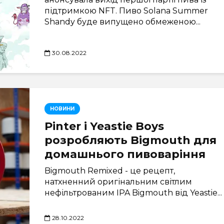
підтримкою NFT. Пиво Solana Summer
Shandy буде випущено обмеженою...
30.08.2022
НОВИНИ
Pinter і Yeastie Boys
розробляють Bigmouth для
домашнього пивоваріння
Bigmouth Remixed - це рецепт,
натхненний оригінальним світлим
нефільтрованим IPA Bigmouth від Yeastie...
28.10.2022