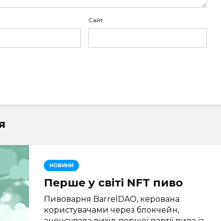
Сайт
я
НОВИНИ
Перше у світі NFT пиво
Пивоварня BarrelDAO, керована
користувачами через блокчейн,
анонсувала вихід першої партії пива із