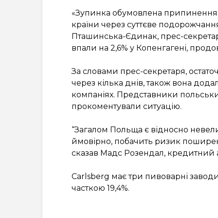
«Зупинка обумовлена припиненням
країни через суттєве подорожчанн
Пташинська-Єдинак, прес-секретар п
впали на 2,6% у Копенгагені, прод
За словами прес-секретаря, остат
через кілька днів, також вона дод
компаніях. Представники польських 
прокоментували ситуацію.
“Загалом Польща є відносно невел
ймовірно, побачить ризик поширенн
сказав Мадс Розендал, кредитний а
Carlsberg має три пивоварні заводи
часткою 19,4%.