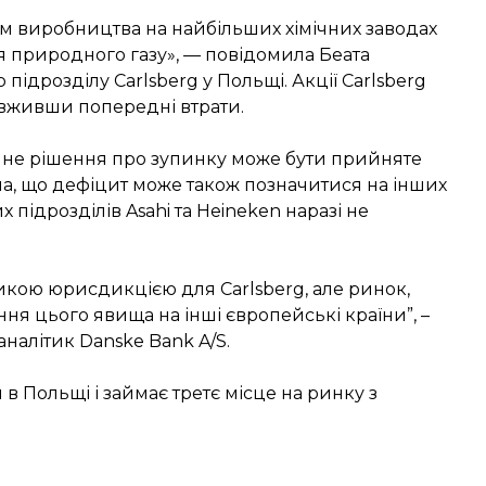
 виробництва на найбільших хімічних заводах
я природного газу», — повідомила Беата
ідрозділу Carlsberg у Польщі. Акції Carlsberg
овживши попередні втрати.
очне рішення про зупинку може бути прийняте
ала, що дефіцит може також позначитися на інших
підрозділів Asahi та Heineken наразі не
икою юрисдикцією для Carlsberg, але ринок,
я цього явища на інші європейські країни”, –
налітик Danske Bank A/S.
 в Польщі і займає третє місце на ринку з