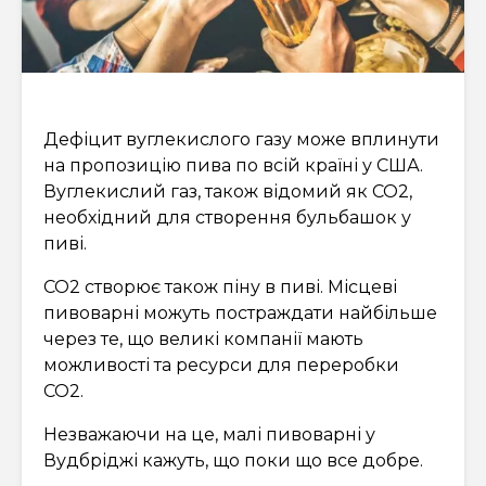
Дефіцит вуглекислого газу може вплинути
на пропозицію пива по всій країні у США.
Вуглекислий газ, також відомий як CO2,
необхідний для створення бульбашок у
пиві.
CO2 створює також піну в пиві. Місцеві
пивоварні можуть постраждати найбільше
через те, що великі компанії мають
можливості та ресурси для переробки
CO2.
Незважаючи на це, малі пивоварні у
Вудбріджі кажуть, що поки що все добре.