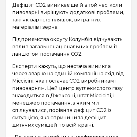
Дефіцит CO2 виникає ще й в той час, коли
пивоварні вирішують додаткові проблеми,
такі як вартість пляшок, витратних
матеріалів і зерна.
Підприємства округу Колумбія відчувають
вплив загальнонаціональних проблем із
ланцюгом постачання СО2.
Експерти кажуть, що нестача виникла
через аварію на єдиній компанії на схід від
Міссісіпі, яка постачає CO2 виробникам і
пивоварням. Цей центр вуглекислого газу
знаходиться в Джексоні, штат Міссісіпі, і
менеджер постачання, з яким ми
спілкувалися, порівняв дефіцит CO2 із
ситуацією, яка спричинила дефіцит
дитячих сумішей по всій країні.