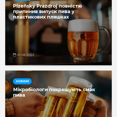
Plzeňský Prazdroj повністю
припинив випуск пива у
пластикових пляшках
01.08.2022
НОВИНИ
Мікробіологи покращують смак
пива