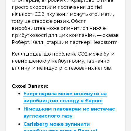
«По-перше, виробники крафтового пива
просто скоротили постачання до тієї
кількості CO2, яку вони можуть отримати,
тому це створює ризик. Обсяг
виробництва може опинитися нижче
прибутковості для цих компаній», — сказав
Роберт. Келлі, старший партнер Headstorm.
Келлі додав, що проблема CO2 може бути
невирішеною у майбутньому, та значно
вплинути на індустрію газованих напоїв.
Схожі Записи:
Енергокриза може вплинути на
виробництво солоду в Європі
Німецьким пивоварам не вистачає
вуглекислого газу
Carlsberg може зупинити