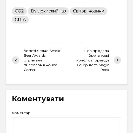
CO2
Вуглекислий газ
Світові новини
США
Золоті медалі World
Lion продала
Beer Awards
британські
отримала
крафтові бренди
пивоварня Round
Fourpure та Magic
Corner
Rock
Коментувати
Коментар