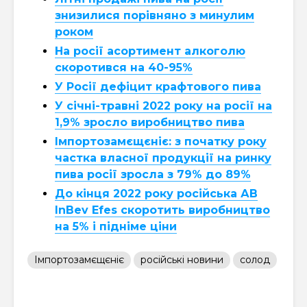
знизилися порівняно з минулим
роком
На росії асортимент алкоголю
скоротився на 40-95%
У Росії дефіцит крафтового пива
У січні-травні 2022 року на росії на
1,9% зросло виробництво пива
Імпортозамєщєніє: з початку року
частка власної продукції на ринку
пива росії зросла з 79% до 89%
До кінця 2022 року російська АB
InBev Efes скоротить виробництво
на 5% і підніме ціни
Імпортозамєщєніє
російські новини
солод