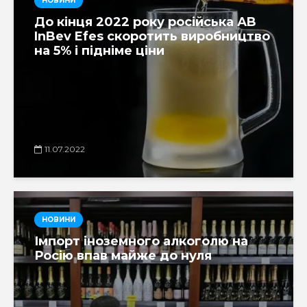
НОВИНИ
До кінця 2022 року російська АB
InBev Efes скоротить виробництво
на 5% і підніме ціни
11.07.2022
НОВИНИ
Імпорт іноземного алкоголю на
Росію впав майже до нуля