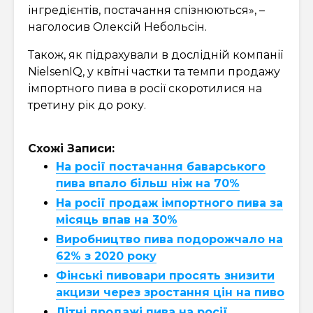
інгредієнтів, постачання спізнюються», –
наголосив Олексій Небольсін.
Також, як підрахували в дослідній компанії
NielsenIQ, у квітні частки та темпи продажу
імпортного пива в росії скоротилися на
третину рік до року.
Схожі Записи:
На росії постачання баварського
пива впало більш ніж на 70%
На росії продаж імпортного пива за
місяць впав на 30%
Виробництво пива подорожчало на
62% з 2020 року
Фінські пивовари просять знизити
акцизи через зростання цін на пиво
Літні продажі пива на росії