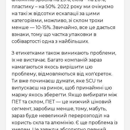
пластику – на 50%. 2022 року ми очікуємо
на такі ж відсотки ескалації за цими
категоріями, можливо, зі склом трохи
менше — 10-15%. Звичайно, все це дається
взнаки, тому що частка упаковки в
собівартості одна з найбільших.
З етикетками також виникають проблеми,
їх не вистачає. Багато компаній зараз
намагаються якось вирішити цю
проблему, відмовляються від кол'єреток.
Ти вже починаєш думати, яке SCU ти
випускаєш на ринок, щоб принаймні цю
маржу якось зберегти. Якщо вибирати між
ПЕТ та склом, ПЕТ — це нижчий ціновий
сегмент, заробиш менше, тому, мабуть,
зараз буде невеликий перерозподіл на
користь скла та алюмінію. Є ще проблема із
хмелем. Це завжди абсолютно певний