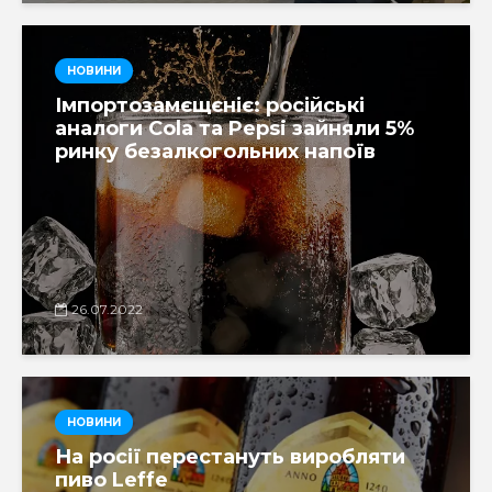
НОВИНИ
Імпортозамєщєніє: російські
аналоги Cola та Pepsi зайняли 5%
ринку безалкогольних напоїв
26.07.2022
НОВИНИ
На росії перестануть виробляти
пиво Leffe