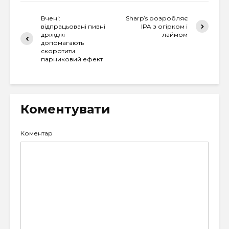
Вчені:
Sharp’s розробляє
відпрацьовані пивні
IPA з огірком і
дріжджі
лаймом
допомагають
скоротити
парниковий ефект
Коментувати
Коментар