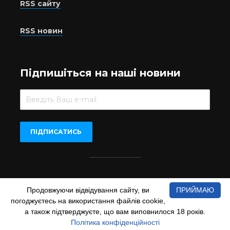
RSS сайту
RSS новин
Підпишіться на наші новини
Beer.UA © 2016-2022
Продовжуючи відвідування сайту, ви
ПРИЙМАЮ
При копіюванні матеріалів з сайту обов'язкове пряме
погоджуєтесь на використання файлів cookie,
відкрите для пошукових систем гіперпосилання на сайт
www.beer.ua
а також підтверджуєте, що вам виповнилося 18 років.
Політика конфіденційності