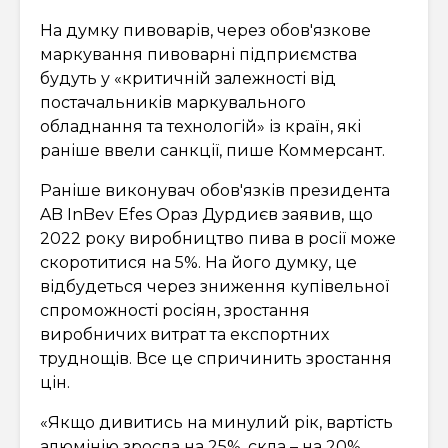
На думку пивоварів, через обов'язкове
маркування пивоварні підприємства
будуть у «критичній залежності від
постачальників маркувального
обладнання та технологій» із країн, які
раніше ввели санкції, пише Коммерсант.
Раніше виконувач обов'язків президента
AB InBev Efes Ораз Дурдиєв заявив, що
2022 року виробництво пива в росії може
скоротитися на 5%. На його думку, це
відбудеться через зниження купівельної
спроможності росіян, зростання
виробничих витрат та експортних
труднощів. Все це спричинить зростання
цін.
«Якщо дивитись на минулий рік, вартість
алюмінію зросла на 25%, скла – на 20%,