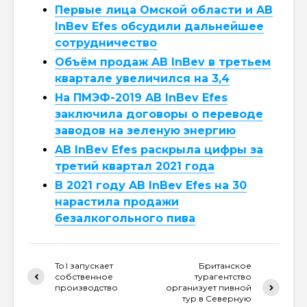
Первые лица Омской области и AB
InBev Efes обсудили дальнейшее
сотрудничество
Объём продаж AB InBev в третьем
квартале увеличился на 3,4
На ПМЭФ-2019 AB InBev Efes
заключила договоры о переводе
заводов на зеленую энергию
AB InBev Efes раскрыла цифры за
третий квартал 2021 года
В 2021 году AB InBev Efes на 30
нарастила продажи
безалкогольного пива
To l запускает
Британское
собственное
турагентство
производство
организует пивной
тур в Северную