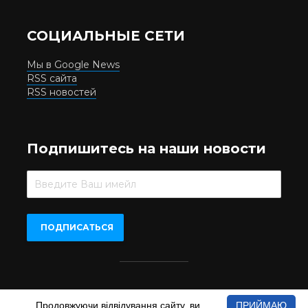
СОЦИАЛЬНЫЕ СЕТИ
Мы в Google News
RSS сайта
RSS новостей
Подпишитесь на наши новости
Beer.UA © 2016-2022
Продовжуючи відвідування сайту, ви
ПРИЙМАЮ
При копіюванні матеріалів з сайту обов'язкове пряме