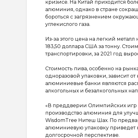
кризисе. На Китай приходится бо
алюминия, однако в стране сокра
бороться с загрязнением окружа
углекислого газа.
Из-за этого цена на легкий металл
183,50 доллара США за тонну. Сто
транспортировки, за 2021 год вырос
Стоимость пива, особенно на рынк
одноразовой упаковки, зависит от
алюминиевые банки являются рас
алкогольных и безалкогольных нап
«В преддверии Олимпийских игр 
производство алюминия для улучше
WisdomTree Нитеш Шах. По предва
алюминиевую упаковку приведет к
долгосрочной перспективе.