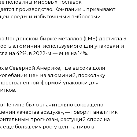
лее половины мировых поставок
щается производство. Компании… призывают
ющей среды и избыточными выбросами
 на Лондонской бирже металлов (LME) достигла 3
имость алюминия, используемого для упаковки и
ла на 42%, в 2022-м — еще на 14%.
ах в Северной Америке, где высока доля
 колебаний цен на алюминий, поскольку
пространенной формой упаковки для
итков.
в Пекине было значительно сокращено
ния качества воздуха», — говорит аналитик
рительным прогнозам, растущий спрос на
 еще большему росту цен на пиво в