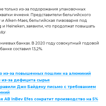
не только из-за подорожания упаковочных
ехватки ячменя. Представители бельгийского
 и Alken-Maes, бельгийская пивоварня под
 и Heineken, заявили, что продолжат повышать
оду.
иниевых банках. В 2020 году совокупный годовой
банке составил 13,2%.
о из-за повышенных пошлин на алюминий
 из-за дефицита сырья
равили Джо Байдену письмо с требованием
иний
я АB InBev Efes сократит производство на 5%