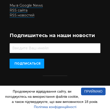
Мы в Google News
RSS сайта
RSS новостей
Подпишитесь на наши новости
Beer.UA © 2016-2022
Продовжуючи відвідування сайту, ви
ПРИЙМАЮ
При копіюванні матеріалів з сайту обов'язкове пряме
погоджуєтесь на використання файлів cookie,
відкрите для пошукових систем гіперпосилання на сайт
а також підтверджуєте, що вам виповнилося 18 років.
www.beer.ua
Політика конфіденційності