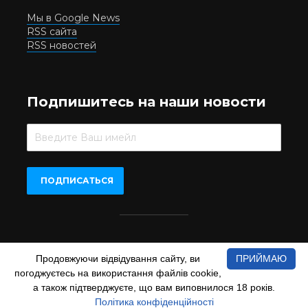
Мы в Google News
RSS сайта
RSS новостей
Подпишитесь на наши новости
Beer.UA © 2016-2022
Продовжуючи відвідування сайту, ви
ПРИЙМАЮ
При копіюванні матеріалів з сайту обов'язкове пряме
погоджуєтесь на використання файлів cookie,
відкрите для пошукових систем гіперпосилання на сайт
www.beer.ua
а також підтверджуєте, що вам виповнилося 18 років.
Політика конфіденційності