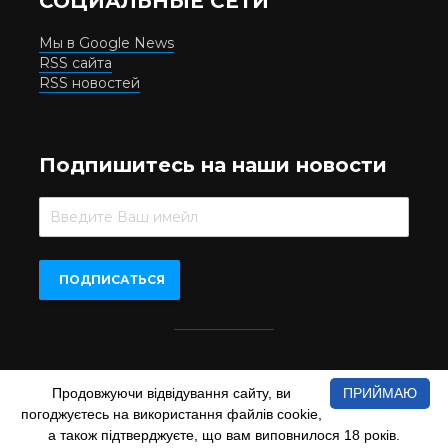
СОЦИАЛЬНЫЕ СЕТИ
Мы в Google News
RSS сайта
RSS новостей
Подпишитесь на наши новости
Beer.UA © 2016-2022
Продовжуючи відвідування сайту, ви
ПРИЙМАЮ
При копіюванні матеріалів з сайту обов'язкове пряме
погоджуєтесь на використання файлів cookie,
відкрите для пошукових систем гіперпосилання на сайт
www.beer.ua
а також підтверджуєте, що вам виповнилося 18 років.