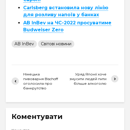
Carlsberg встановила нову лінію
для розливу напоїв у банках
AB InBev на ЧС-2022 просуватиме
Budweiser Zero
AB InBev
Світові новини
Німецька
Уряд Японії хоче
пивоварня Bischoff
змусити людей пити
оголосила про
більше алкоголю
банкрутство
Коментувати