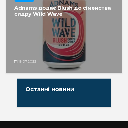
Adnams додає Blush до сімейства
сидру Wild Wave
19.07.2022
Останні новини