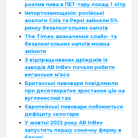
розлив пива в ПЕТ-тару понад 1 літр
Імпортозамєщєніє: російські
аналоги Cola та Pepsi зайняли 5%
ринку безалкогольних напоїв
The Times: визначення слабо- та
безалкогольних напоїв можна
змінити
З відпрацьованих дріжджів із
заводів AB InBev почали робити
веганське м’ясо
Британські пивовари повідомили
про десятикратне зростання цін на
вуглекислий газ
Європейські пивовари побоюються
дефіциту склотари
У жовтні 2022 року AB InBev
запустить першу сонячну ферму в
Європі