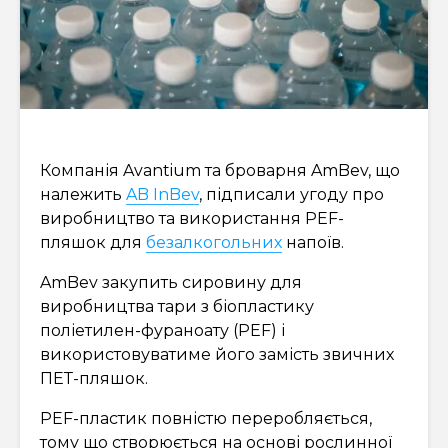
Компанія Avantium та броварня AmBev, що
належить
AB InBev
, підписали угоду про
виробництво та використання PEF-
пляшок для
безалкогольних
напоїв.
AmBev закупить сировину для
виробництва тари з біопластику
поліетилен-фураноату (PEF) і
використовуватиме його замість звичних
ПЕТ-пляшок.
PEF-пластик повністю переробляється,
тому що створюється на основі рослинної