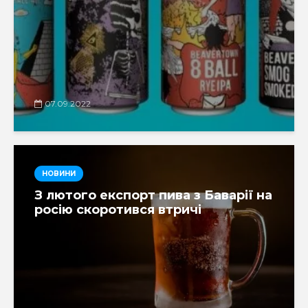
07.09.2022
НОВИНИ
З лютого експорт пива з Баварії на
росію скоротився втричі