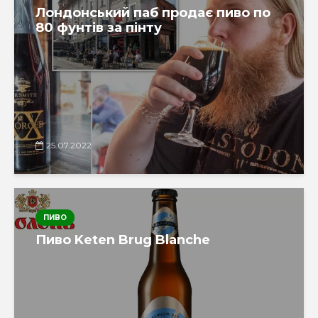
Лондонський паб продає пиво по
80 фунтів за пінту
25.07.2022
ПИВО
Пиво Keten Brug Blanche