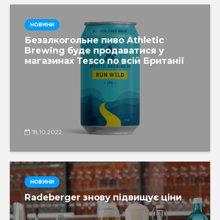
НОВИНИ
Безалкогольне пиво Athletic
Brewing буде продаватися у
магазинах Tesco по всій Британії
18.10.2022
НОВИНИ
Radeberger знову підвищує ціни