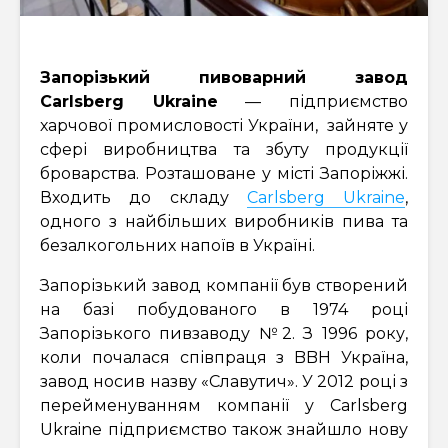
Запорізький пивоварний завод
Carlsberg Ukraine
— підприємство
харчової промисловості України, зайняте у
сфері виробництва та збуту продукції
броварства. Розташоване у місті Запоріжжі.
Входить до складу
Carlsberg Ukraine
,
одного з найбільших виробників пива та
безалкогольних напоїв в Україні.
Запорізький завод компанії був створений
на базі побудованого в 1974 році
Запорізького пивзаводу №2. З 1996 року,
коли почалася співпраця з BBH Україна,
завод носив назву «Славутич». У 2012 році з
перейменуванням компанії у Carlsberg
Ukraine підприємство також знайшло нову