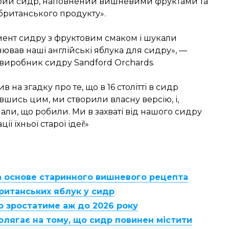
стрий сидр, наповнений вишневими фруктами та
 британського продукту».
ент сидру з фруктовим смаком і шукали
ював наші англійські яблука для сидру», —
 виробник сидру Sandford Orchards.
в на згадку про те, що в 16 столітті в сидр
ись цим, ми створили власну версію, і,
али, що робили. Ми в захваті від нашого сидру
ї їхньої старої ідеї!»
а основе старинного вишневого рецепта
ританських яблук у сидр
р зростатиме аж до 2026 року
олягає на тому, що сидр повинен містити