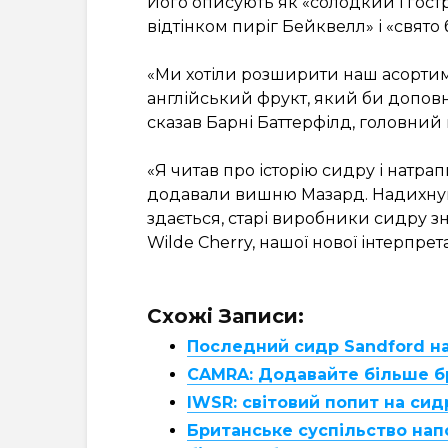
Його описують як «солодкий і го
відтінком пиріг Бейквелл» і «свято
«Ми хотіли розширити наш асортим
англійський фрукт, який би доповн
сказав Барні Баттерфілд, головний
«Я читав про історію сидру і натрапи
додавали вишню Мазард. Надихнувш
здається, старі виробники сидру зн
Wilde Cherry, нашої нової інтерпретаці
Схожі Записи:
Последний сидр Sandford н
CAMRA: Додавайте більше б
IWSR: світовий попит на сид
Британське суспільство нап