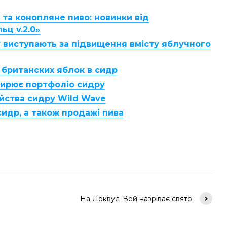
та конопляне пиво: новинки від
ьц v.2.0»
 виступають за підвищення вмісту яблучного
британских яблок в сидр
ширює портфоліо сидру
йства сидру Wild Wave
сидр, а також продажі пива
На Локвуд-Вей назріває свято