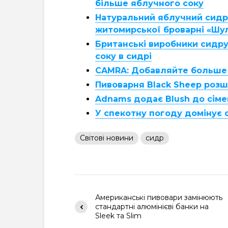
більше яблучного соку
Натуральний яблучний сидр 
житомирської броварні «Шул
Британські виробники сидру
соку в сидрі
CAMRA: Добавляйте больше 
Пивоварня Black Sheep роз
Adnams додає Blush до сіме
У спекотну погоду домінує 
Світові новини
сидр
Американські пивовари замінюють
стандартні алюмінієві банки на
Sleek та Slim