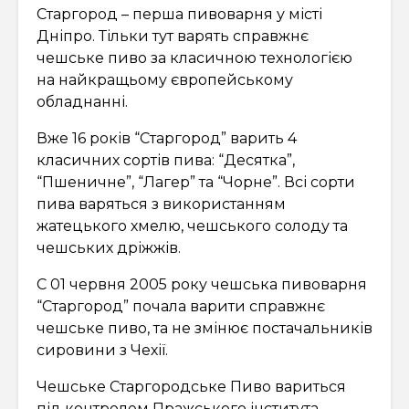
Старгород – перша пивоварня у місті
Дніпро. Тільки тут варять справжнє
чешське пиво за класичною технологією
на найкращьому європейському
обладнанні.
Вже 16 років “Старгород” варить 4
класичних сортів пива: “Десятка”,
“Пшеничне”, “Лагер” та “Чорне”. Всі сорти
пива варяться з використанням
жатецького хмелю, чешського солоду та
чешських дріжжів.
С 01 червня 2005 року чешська пивоварня
“Старгород” почала варити справжнє
чешське пиво, та не змінює постачальників
сировини з Чехії.
Чешське Старгородське Пиво вариться
під контролем Пражського інститута