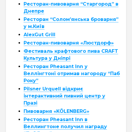
Ресторан-пивоварня “Старгород” в
Днепре
Ресторан “Солом’янська броварня”
у м.Київ
AlexGut Grill
Ресторан-пивоварня «Люстдорф»
Фестиваль крафтового пива CRAFT
Культура у Дніпрі
Ресторан Pheasant Inn у
Веллінгтоні отримав нагороду “Паб
Року”
Pilsner Urquell відкриє
інтерактивний пивний центр у
Празі
Пивоварня «KÖLENBERG»
Ресторан Pheasant Inn в
Веллингтоне получил награду