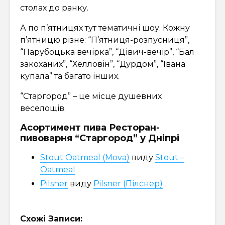
столах до ранку.
А по п’ятницях тут тематичні шоу. Кожну
п’ятницю різне: “П’ятниця-розпусниця”,
“Парубоцька вечірка”, “Дівич-вечір”, “Бал
закоханих”, “Хелловін”, “Дурдом”, “Івана
купала” та багато інших.
“Старгород” – це місце душевних
веселощів.
Асортимент пива Ресторан-
пивоварня “Старгород” у Дніпрі
Stout Oatmeal (Mova)
виду
Stout –
Oatmeal
Pilsner
виду
Pilsner (Пілснер)
Схожі Записи: