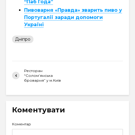
“Паб Года”
Пивоварня «Правда» зварить пиво у
Португалії заради допомоги
Україні
Дніпро
Ресторан
“Солом’янська
броварня” у м.Київ
Коментувати
Коментар