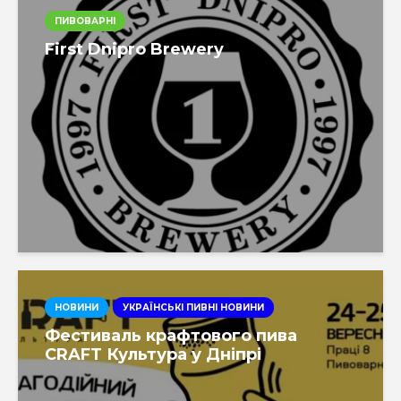
ПИВОВАРНІ
First Dnipro Brewery
НОВИНИ
УКРАЇНСЬКІ ПИВНІ НОВИНИ
Фестиваль крафтового пива
CRAFT Культура у Дніпрі