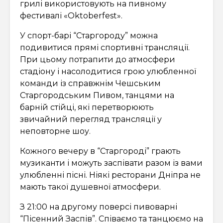
грилі використовують на пивному
фестивалі «Oktoberfest».
У спорт-барі “Старгороду” можна
подивитися прямі спортивні трансляції.
При цьому потрапити до атмосфери
стадіону і насолодитися грою улюбленної
команди із справжнім Чешським
Старгородським Пивом, танцями на
барній стійці, які перетворюють
звичайний перегляд трансляції у
неповторне шоу.
Кожного вечеру в “Старгороді” грають
музиканти і можуть заспівати разом із вами
улюбленні пісні. Ніякі ресторани Дніпра не
мають такої душевної атмосфери.
З 21:00 на другому поверсі пивоварні
“Пісенний Заспів”. Співаємо та танцюємо на