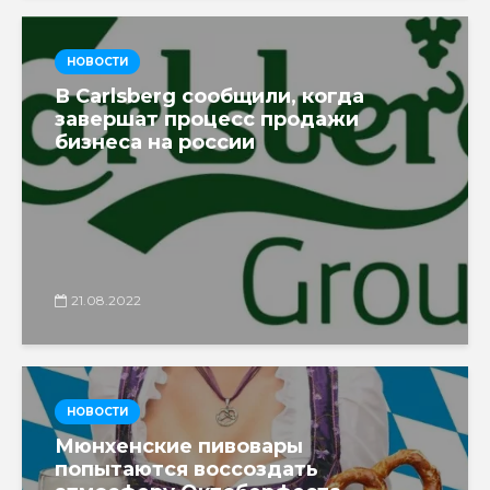
НОВОСТИ
В Carlsberg сообщили, когда
завершат процесс продажи
бизнеса на россии
21.08.2022
НОВОСТИ
Мюнхенские пивовары
попытаются воссоздать