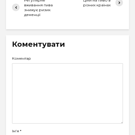
Регулярне
Ціни на пиво в
вживання пива
різних країнах
знижує ризик
деменції
Коментувати
Коментар
Ім'я
*