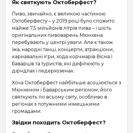
Як святкують Октоберфест?
Пиво, звичайно, є великою частиною
Октоберфесту – у 2019 році було спожито
майже 7,5 мільйонів літрів пива – і шість
оригінальних пивоварень Мюнхена
перебувають у центрі уваги. Але є також
їжа, народні танці, концерти, атракціони,
карнавальні ігри, хода корчмарів Вісна і
баварців та туристів, які дефілюють у
дірндлах і ледерхозенах.
Хоча Октоберфест найбільше асоціюється з
Мюнхеном і Баварським регіоном, його
святкують по всьому світу, особливо в
регіонах з потужними німецькими
громадами.
Звідки походить Октоберфест?