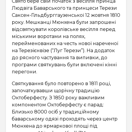
Свято бере свій початок з весілля принца
Людвіга Баварського та принцеси Терези
Саксен-Гільдбурггаузенської 12 жовтня 1810
року. Мешканці Мюнхена були запрошені
відсвяткувати королівське весілля перед
міськими воротами на полях,
перейменованих на честь нової нареченої
на Терезієнвізе (“Луг Терези”). На додаток
до рясного частування та випивки, до
програми святкувань були включені кінні
перегони.
Святкування було повторено в 1811 році,
започаткувавши щорічну традицію
Октоберфесту. З 1850 року важливим
компонентом Октоберфесту є парад:
Близько 8000 осіб у традиційному
баварському одязі проходять через центр
Мюнхена до ярмаркової площі під