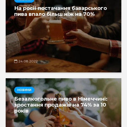
На росії постачання баварського
пива впало більш ніж на 70%
24.08.2022
НОВИНИ
Безалкогольне пиво в Німеччині:
зростання продажів на 74% за 10
років