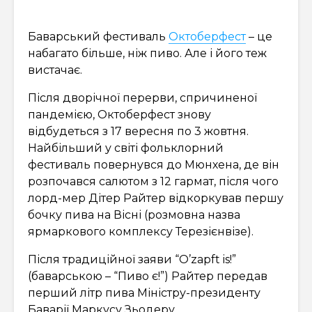
Баварський фестиваль
Октоберфест
– це
набагато більше, ніж пиво. Але і його теж
вистачає.
Після дворічної перерви, спричиненої
пандемією, Октоберфест знову
відбудеться з 17 вересня по 3 жовтня.
Найбільший у світі фольклорний
фестиваль повернувся до Мюнхена, де він
розпочався салютом з 12 гармат, після чого
лорд-мер Дітер Райтер відкоркував першу
бочку пива на Вісні (розмовна назва
ярмаркового комплексу Терезієнвізе).
Після традиційної заяви “O’zapft is!”
(баварською – “Пиво є!”) Райтер передав
перший літр пива Міністру-президенту
Баварії Маркусу Зьодеру.