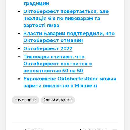
традиции
Октоберфест повертається, але
інфляція б’є по пивоварам та
вартості пива
Власти Баварии подтвердили, что
Октоберфест отменён
Октоберфест 2022
Пивовары считают, что
Октоберфест состоится с
вероятностью 50 на 50
Єврокомісія: Oktoberfestbier можна
варити виключно в Мюнхені
Німеччина
Октоберфест