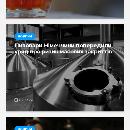
НОВИНИ
Пивовари Німеччини попередили
уряд про ризик масових закриттів
07.10.2022
НОВИНИ