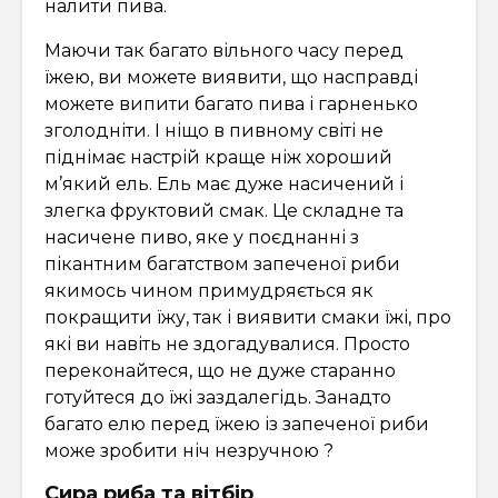
налити пива.
Маючи так багато вільного часу перед
їжею, ви можете виявити, що насправді
можете випити багато пива і гарненько
зголодніти. І ніщо в пивному світі не
піднімає настрій краще ніж хороший
м’який ель. Ель має дуже насичений і
злегка фруктовий смак. Це складне та
насичене пиво, яке у поєднанні з
пікантним багатством запеченої риби
якимось чином примудряється як
покращити їжу, так і виявити смаки їжі, про
які ви навіть не здогадувалися. Просто
переконайтеся, що не дуже старанно
готуйтеся до їжі заздалегідь. Занадто
багато елю перед їжею із запеченої риби
може зробити ніч незручною ?
Сира риба та вітбір