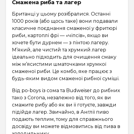
Смажена риба та лагер
Британці у цьому розібралися. Останні
1000 років (або щось таке) вони подавали
класичне поєднання смаженої у фритюрі
риби, картоплі фрі — «чіпсів», якщо ви
хочете бути дурнем — з пінтою лагеру.
М’який, але чистий та хрумкий лагер
ідеально підходить для очищення смаку
між м’ясистими шматочками хрумкої
смаженої риби. Це комбо, яке працює з
будь-яким видом смаженої рибної суміші.
Від po-boys із сома та Budweiser до рибних
тако з Corona, незалежно від того, як ви
смажите рибу або як ви її готуєте, завжди
підійде лагер. Звичайно, в Англії пиво
подають теплим, тому для справжнього
досвіду ви можете відмовитись від пива в
холодильнику.