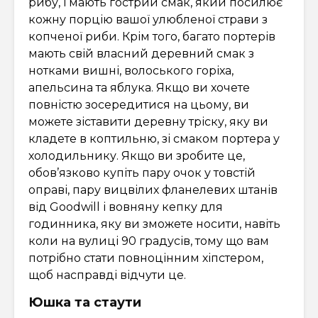
рибу, і мають гострий смак, який посилює
кожну порцію вашої улюбленої страви з
копченої риби. Крім того, багато портерів
мають свій власний деревний смак з
нотками вишні, волоського горіха,
апельсина та яблука. Якщо ви хочете
повністю зосередитися на цьому, ви
можете зіставити деревну тріску, яку ви
кладете в коптильню, зі смаком портера у
холодильнику. Якщо ви зробите це,
обов’язково купіть пару очок у товстій
оправі, пару вицвілих фланелевих штанів
від Goodwill і вовняну кепку для
годинника, яку ви зможете носити, навіть
коли на вулиці 90 градусів, тому що вам
потрібно стати повноцінним хіпстером,
щоб насправді відчути це.
Юшка та стаути