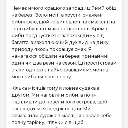
Немає нічого кращого за традиційний обід
на березі. Золотисті та хрусткі смажені
рибні філе, щойно виловлені та смажені на
горі цибулі та смаженої картоплі. Аромат
риби поєднується із запахом диму від
багаття, а захоплюючий дух вид на дику
природу якось покращує смак. Я
намагаюся обідати на березі принаймні
один чи два рази на сезон. Ці прості страви
стали однією з найяскравіших моментів
мого рибальського року.
Кілька місяців тому я ловив судака з
другом. Ми наловили риби, а потім
підпливли до невеликого острова, щоб
насолодитися щедрістю дня. Ми
засмажили судака в маслі, і я наклав себе
повну тарілку, і тільки сів, щоб