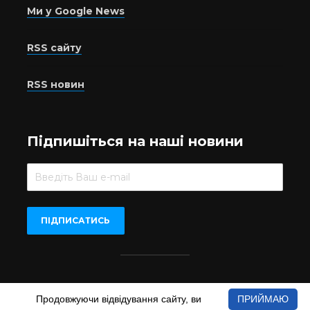
Ми у Google News
RSS сайту
RSS новин
Підпишіться на наші новини
Beer.UA © 2016-2022
Продовжуючи відвідування сайту, ви
ПРИЙМАЮ
При копіюванні матеріалів з сайту обов'язкове пряме