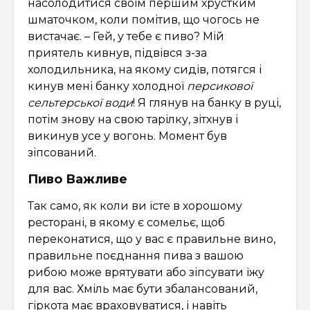
насолодитися своїм першим хрустким
шматочком, коли помітив, що чогось не
вистачає. – Гей, у тебе є пиво? Мій
приятель кивнув, підвівся з-за
холодильника, на якому сидів, потягся і
кинув мені банку холодної
персикової
сельтерської води
! Я глянув на банку в руці,
потім знову на свою тарілку, зітхнув і
викинув усе у вогонь. Момент був
зіпсований.
Пиво Важливе
Так само, як коли ви їсте в хорошому
ресторані, в якому є сомельє, щоб
переконатися, що у вас є правильне вино,
правильне поєднання пива з вашою
рибою може врятувати або зіпсувати їжу
для вас. Хміль має бути збалансований,
гіркота має враховуватися, і навіть