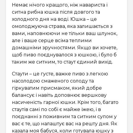
Немає нічого кращого, ніж навариста і
ситна рибна юшка після довгого та
холодного дня на воді. Юшка – це
омолоджуюча страва, яка залишається з
вами, наповнюючи не тільки ваш шлунок,
але і ваше серце всіма теплими
домашніми зручностями. Якщо ви хочете,
щоб пиво поєднувалося з юшкою, і було б
таким же ситним, то стаут ​​єдиний вихід.
Стаути – це густе, важке пиво з легкою
насолодою смаженого солоду та
гіркуватим присмаком, який добре
балансує і навіть доповнює вершкову
насиченість гарної юшки. Крім того, багато
стаутів самі по собі є майже їжею, і в
поєднанні з поживним та ситним супом у
вас є те, що налаштує вас на решту дня. Як
казала моя бабуся, коли готувала юшку з