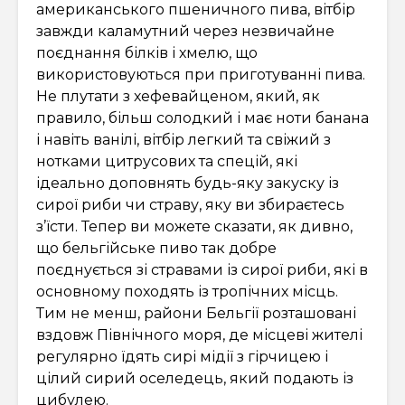
американського пшеничного пива, вітбір
завжди каламутний через незвичайне
поєднання білків і хмелю, що
використовуються при приготуванні пива.
Не плутати з хефевайценом, який, як
правило, більш солодкий і має ноти банана
і навіть ванілі, вітбір легкий та свіжий з
нотками цитрусових та спецій, які
ідеально доповнять будь-яку закуску із
сирої риби чи страву, яку ви збираєтесь
з’їсти. Тепер ви можете сказати, як дивно,
що бельгійське пиво так добре
поєднується зі стравами із сирої риби, які в
основному походять із тропічних місць.
Тим не менш, райони Бельгії розташовані
вздовж Північного моря, де місцеві жителі
регулярно їдять сирі мідії з гірчицею і
цілий сирий оселедець, який подають із
цибулею.