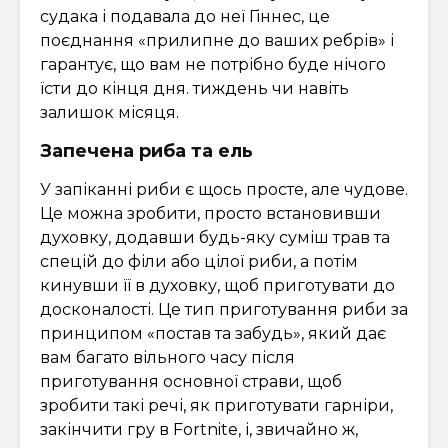
судака і подавала до неї Гіннес, це
поєднання «прилипне до ваших ребрів» і
гарантує, що вам не потрібно буде нічого
їсти до кінця дня. тиждень чи навіть
залишок місяця.
Запечена риба та ель
У запіканні риби є щось просте, але чудове.
Це можна зробити, просто встановивши
духовку, додавши будь-яку суміш трав та
спецій до філи або цілої риби, а потім
кинувши її в духовку, щоб приготувати до
досконалості. Це тип приготування риби за
принципом «постав та забудь», який дає
вам багато вільного часу після
приготування основної страви, щоб
зробити такі речі, як приготувати гарніри,
закінчити гру в Fortnite, і, звичайно ж,