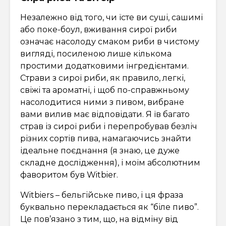
Незалежно від того, чи їсте ви суші, сашимі
або поке-боул, вживання сирої риби
означає насолоду смаком риби в чистому
вигляді, посиленою лише кількома
простими додатковими інгредієнтами.
Страви з сирої риби, як правило, легкі,
свіжі та ароматні, і щоб по-справжньому
насолодитися ними з пивом, вибране
вами вилив має відповідати. Я їв багато
страв із сирої риби і перепробував безліч
різних сортів пива, намагаючись знайти
ідеальне поєднання (я знаю, це дуже
складне дослідження), і моїм абсолютним
фаворитом був Witbier.
Witbiers – бельгійське пиво, і ця фраза
буквально перекладається як “біле пиво”.
Це пов’язано з тим, що, на відміну від