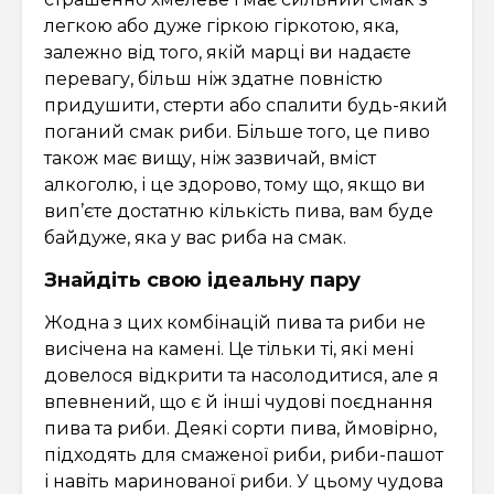
легкою або дуже гіркою гіркотою, яка,
залежно від того, якій марці ви надаєте
перевагу, більш ніж здатне повністю
придушити, стерти або спалити будь-який
поганий смак риби. Більше того, це пиво
також має вищу, ніж зазвичай, вміст
алкоголю, і це здорово, тому що, якщо ви
вип’єте достатню кількість пива, вам буде
байдуже, яка у вас риба на смак.
Знайдіть свою ідеальну пару
Жодна з цих комбінацій пива та риби не
висічена на камені. Це тільки ті, які мені
довелося відкрити та насолодитися, але я
впевнений, що є й інші чудові поєднання
пива та риби. Деякі сорти пива, ймовірно,
підходять для смаженої риби, риби-пашот
і навіть маринованої риби. У цьому чудова