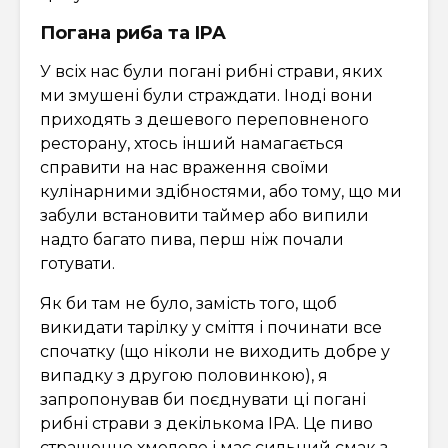
Погана риба та IPA
У всіх нас були погані рибні страви, яких
ми змушені були страждати. Іноді вони
приходять з дешевого переповненого
ресторану, хтось інший намагається
справити на нас враження своїми
кулінарними здібностями, або тому, що ми
забули встановити таймер або випили
надто багато пива, перш ніж почали
готувати.
Як би там не було, замість того, щоб
викидати тарілку у сміття і починати все
спочатку (що ніколи не виходить добре у
випадку з другою половинкою), я
запропонував би поєднувати ці погані
рибні страви з декількома IPA. Це пиво
страшенно хмелеве і має сильний смак з