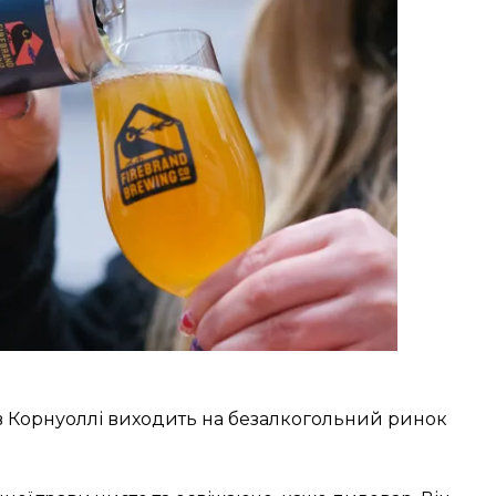
 в Корнуоллі виходить на безалкогольний ринок