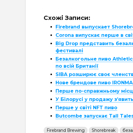
Схожі Записи:
Firebrand выпускает Shoreb
Corona випускає перше в сві
Big Drop представить беза
фестивалі
Безалкогольне пиво Athleti
по всій Британії
SIBA розширює своє членств
Нове брендове пиво IRONMA
Перше по-справжньому місце
У Білорусі у продажу з’явить
Перше у світі NFT пиво
Butcombe запускає Tall Tale
Firebrand Brewing
Shorebreak
беза