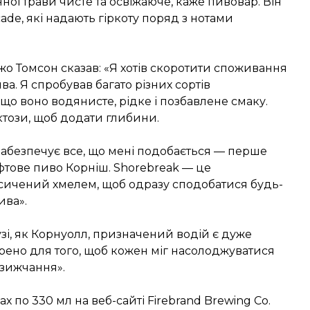
ної трави чисте та освіжаюче, каже пивовар. Він
scade, які надають гіркоту поряд з нотами
о Томсон сказав: «Я хотів скоротити споживання
а. Я спробував багато різних сортів
що воно водянисте, рідке і позбавлене смаку.
ктози, щоб додати глибини.
 забезпечує все, що мені подобається — перше
фтове пиво Корніш. Shorebreak — це
сичений хмелем, щоб одразу сподобатися будь-
ива».
зі, як Корнуолл, призначений водій є дуже
рено для того, щоб кожен міг насолоджуватися
зижчання».
 по 330 мл на веб-сайті Firebrand Brewing Co.