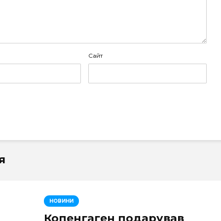
Сайт
я
НОВИНИ
Копенгаген подарував