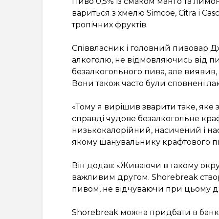
Пиво 0,5% із смаком манго та лимон
вариться з хмелю Simcoe, Citra і Ca
тропічних фруктів.
Співвласник і головний пивовар Дж
алкоголю, не відмовляючись від пив
безалкогольного пива, але виявив, 
Вони також часто були сповнені ла
«Тому я вирішив зварити таке, яке
справді чудове безалкогольне кра
низькокалорійний, насичений і на
якому шанувальнику крафтового п
Він додав: «Живаючи в такому окру
важливим другом. Shorebreak ство
пивом, не відчуваючи при цьому д
Shorebreak можна придбати в банках