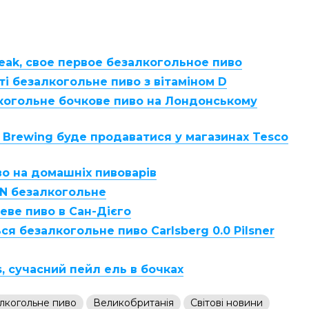
reak, свое первое безалкогольное пиво
ті безалкогольне пиво з вітаміном D
лкогольне бочкове пиво на Лондонському
c Brewing буде продаватися у магазинах Tesco
о на домашніх пивоварів
N безалкогольне
ве пиво в Сан-Дієго
ся безалкогольне пиво Carlsberg 0.0 Pilsner
s, сучасний пейл ель в бочках
лкогольне пиво
Великобританія
Світові новини